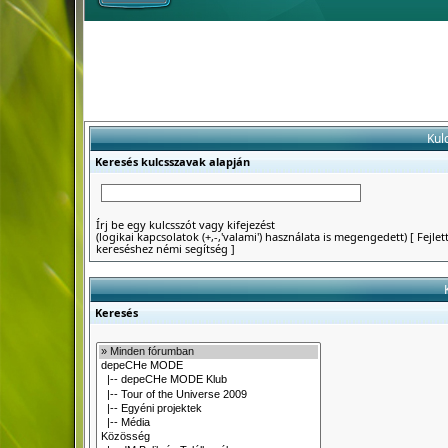
Kul
Keresés kulcsszavak alapján
Írj be egy kulcsszót vagy kifejezést
(logikai kapcsolatok (+,-,'valami') használata is megengedett)
[
Fejlet
kereséshez némi segítség
]
Keresés