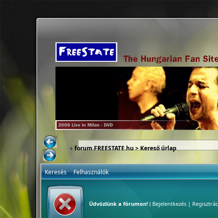
forum.FREESTATE.hu
> Kereső űrlap
Keresés
Felhasználók
Üdvözlünk a fórumon!
(
Bejelentkezés
|
Regisztrác