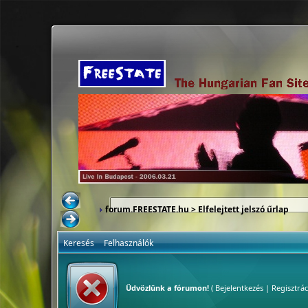
forum.FREESTATE.hu
> Elfelejtett jelszó űrlap
Keresés
Felhasználók
Üdvözlünk a fórumon!
(
Bejelentkezés
|
Regisztrác