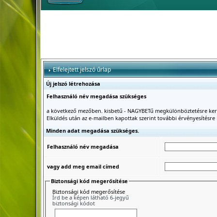
Elfelejtett jelszó űrlap
Új jelszó létrehozása
Felhasználó név megadása szükséges
a következő mezőben. kisbetű - NAGYBETű megkülönböztetésre ker
Elküldés után az e-mailben kapottak szerint további érvényesítésre 
Minden adat megadása szükséges.
Felhasználó név megadása
vagy add meg email címed
Biztonsági kód megerősítése
Biztonsági kód megerősítése
Írd be a képen látható 6-jegyű
biztonsági kódot