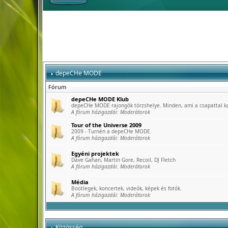
depeCHe MODE
Fórum
depeCHe MODE Klub
depeCHe MODE rajongók törzshelye. Minden, ami a csapattal k
A fórum házigazdái:
Moderátorok
Tour of the Universe 2009
2009 - Turnén a depeCHe MODE.
A fórum házigazdái:
Moderátorok
Egyéni projektek
Dave Gahan, Martin Gore, Recoil, DJ Fletch
A fórum házigazdái:
Moderátorok
Média
Bootlegek, koncertek, videók, képek és fotók.
A fórum házigazdái:
Moderátorok
Közösség