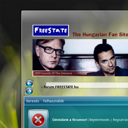
forum.FREESTATE.hu
Keresés
Felhasználók
Üdvözlünk a fórumon!
(
Bejelentkezés
|
Regisztrác