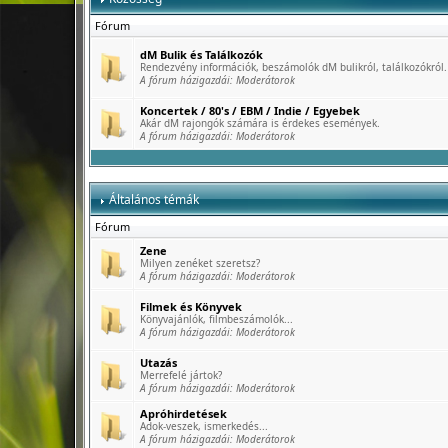
Fórum
dM Bulik és Találkozók
Rendezvény információk, beszámolók dM bulikról, találkozókról.
A fórum házigazdái:
Moderátorok
Koncertek / 80's / EBM / Indie / Egyebek
Akár dM rajongók számára is érdekes események.
A fórum házigazdái:
Moderátorok
Általános témák
Fórum
Zene
Milyen zenéket szeretsz?
A fórum házigazdái:
Moderátorok
Filmek és Könyvek
Könyvajánlók, filmbeszámolók...
A fórum házigazdái:
Moderátorok
Utazás
Merrefelé jártok?
A fórum házigazdái:
Moderátorok
Apróhirdetések
Adok-veszek, ismerkedés...
A fórum házigazdái:
Moderátorok