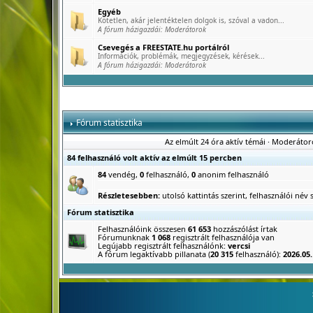
Egyéb
Kötetlen, akár jelentéktelen dolgok is, szóval a vadon...
A fórum házigazdái:
Moderátorok
Csevegés a FREESTATE.hu portálról
Információk, problémák, megjegyzések, kérések...
A fórum házigazdái:
Moderátorok
Fórum statisztika
Az elmúlt 24 óra aktív témái
·
Moderátor
84 felhasználó volt aktív az elmúlt 15 percben
84
vendég,
0
felhasználó,
0
anonim felhasználó
Részletesebben:
utolsó kattintás szerint
,
felhasználói név s
Fórum statisztika
Felhasználóink összesen
61 653
hozzászólást írtak
Fórumunknak
1 068
regisztrált felhasználója van
Legújabb regisztrált felhasználónk:
vercsi
A fórum legaktívabb pillanata (
20 315
felhasználó):
2026.05.