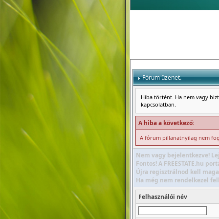
Fórum üzenet.
Hiba történt. Ha nem vagy bizto
kapcsolatban.
A hiba a következő:
A fórum pillanatnyilag nem foga
Nem vagy bejelentkezve! Lej
Fontos! A FREESTATE.hu portá
Újra regisztrálnod kell maga
Ha még nem rendelkezel felha
Felhasználói név