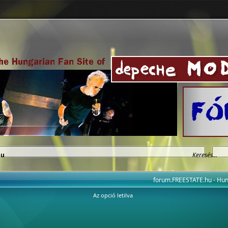
hu
forum.FREESTATE.hu - H
Az opció letilva