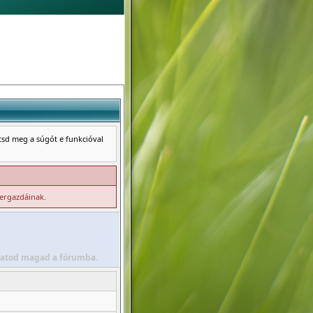
ntsd meg a súgót e funkcióval
zergazdáinak.
álhatod magad a fórumba.