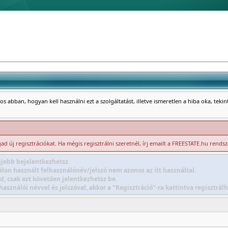
s abban, hogyan kell használni ezt a szolgáltatást, illetve ismeretlen a hiba oka, teki
d új regisztrációkat. Ha mégis regisztrálni szeretnél, írj emailt a FREESTATE.hu rends
jebb bejelentkezhetsz.
lon használt felhasználónév/jelszó nem azonos az itt használtal.
d, csak azt követően jelentkezhetsz be.
sználói névvel és jelszóval, akkor a "Regisztráció"-ra kattintva regisztr