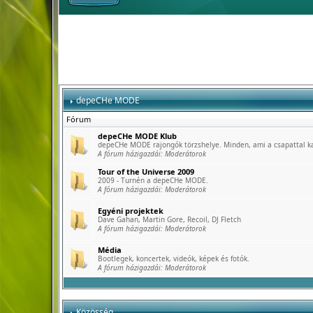
depeCHe MODE
Fórum
depeCHe MODE Klub
depeCHe MODE rajongók törzshelye. Minden, ami a csapattal k
A fórum házigazdái:
Moderátorok
Tour of the Universe 2009
2009 - Turnén a depeCHe MODE.
A fórum házigazdái:
Moderátorok
Egyéni projektek
Dave Gahan, Martin Gore, Recoil, DJ Fletch
A fórum házigazdái:
Moderátorok
Média
Bootlegek, koncertek, videók, képek és fotók.
A fórum házigazdái:
Moderátorok
Közösség