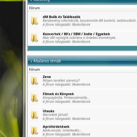
Fórum
dM Bulik és Találkozók
Rendezvény információk, beszámolók dM bulikról, találkozókról.
A fórum házigazdái:
Moderátorok
Koncertek / 80's / EBM / Indie / Egyebek
Akár dM rajongók számára is érdekes események.
A fórum házigazdái:
Moderátorok
Általános témák
Fórum
Zene
Milyen zenéket szeretsz?
A fórum házigazdái:
Moderátorok
Filmek és Könyvek
Könyvajánlók, filmbeszámolók...
A fórum házigazdái:
Moderátorok
Utazás
Merrefelé jártok?
A fórum házigazdái:
Moderátorok
Apróhirdetések
Adok-veszek, ismerkedés...
A fórum házigazdái:
Moderátorok