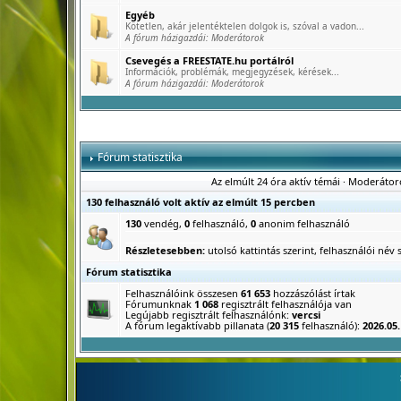
Egyéb
Kötetlen, akár jelentéktelen dolgok is, szóval a vadon...
A fórum házigazdái:
Moderátorok
Csevegés a FREESTATE.hu portálról
Információk, problémák, megjegyzések, kérések...
A fórum házigazdái:
Moderátorok
Fórum statisztika
Az elmúlt 24 óra aktív témái
·
Moderátor
130 felhasználó volt aktív az elmúlt 15 percben
130
vendég,
0
felhasználó,
0
anonim felhasználó
Részletesebben:
utolsó kattintás szerint
,
felhasználói név s
Fórum statisztika
Felhasználóink összesen
61 653
hozzászólást írtak
Fórumunknak
1 068
regisztrált felhasználója van
Legújabb regisztrált felhasználónk:
vercsi
A fórum legaktívabb pillanata (
20 315
felhasználó):
2026.05.