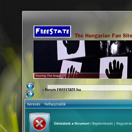
forum.FREESTATE.hu
Keresés
Felhasználók
Üdvözlünk a fórumon!
(
Bejelentkezés
|
Regisztrác