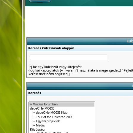
Kul
Keresés kulcsszavak alapján
Írj be egy kulcsszót vagy kifejezést
(logikai kapcsolatok (+,-,'valami') használata is megengedett)
[
Fejlet
kereséshez némi segítség
]
Keresés