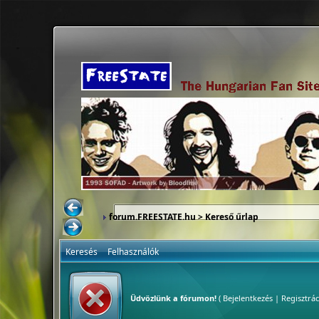
forum.FREESTATE.hu
> Kereső űrlap
Keresés
Felhasználók
Üdvözlünk a fórumon!
(
Bejelentkezés
|
Regisztrác