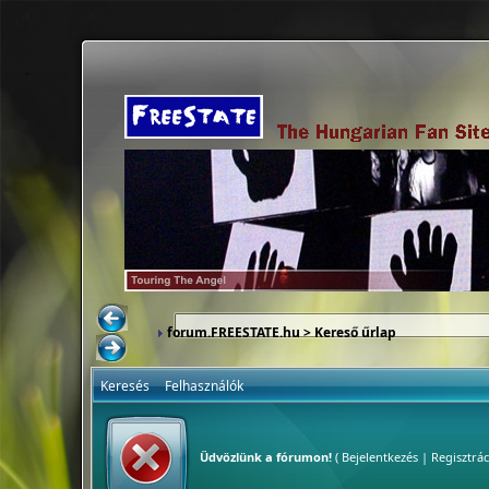
forum.FREESTATE.hu
> Kereső űrlap
Keresés
Felhasználók
Üdvözlünk a fórumon!
(
Bejelentkezés
|
Regisztrác