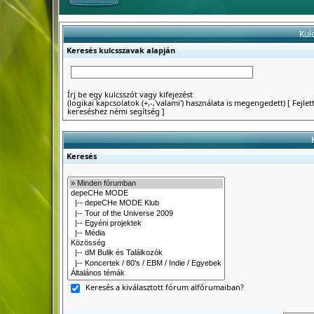
Kul
Keresés kulcsszavak alapján
Írj be egy kulcsszót vagy kifejezést
(logikai kapcsolatok (+,-,'valami') használata is megengedett)
[
Fejlet
kereséshez némi segítség
]
Keresés
Keresés a kiválasztott fórum alfórumaiban?