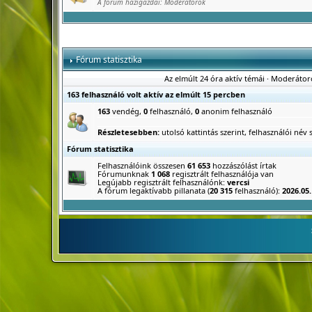
A fórum házigazdái:
Moderátorok
Fórum statisztika
Az elmúlt 24 óra aktív témái
·
Moderátor
163 felhasználó volt aktív az elmúlt 15 percben
163
vendég,
0
felhasználó,
0
anonim felhasználó
Részletesebben:
utolsó kattintás szerint
,
felhasználói név s
Fórum statisztika
Felhasználóink összesen
61 653
hozzászólást írtak
Fórumunknak
1 068
regisztrált felhasználója van
Legújabb regisztrált felhasználónk:
vercsi
A fórum legaktívabb pillanata (
20 315
felhasználó):
2026.05.