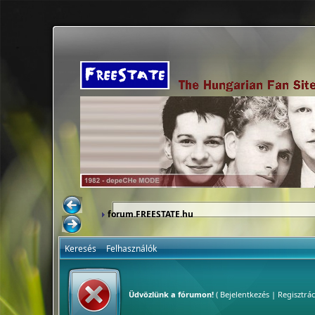
forum.FREESTATE.hu
Keresés
Felhasználók
Üdvözlünk a fórumon!
(
Bejelentkezés
|
Regisztrác