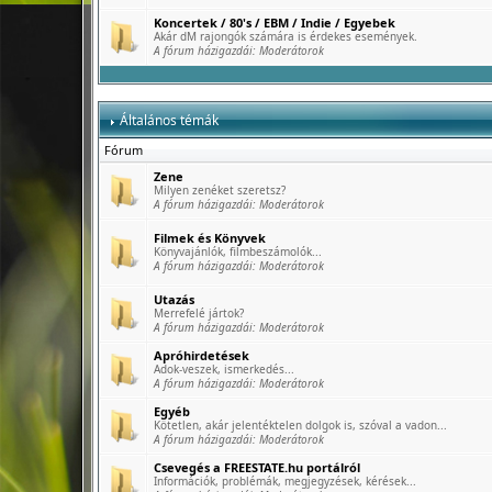
Koncertek / 80's / EBM / Indie / Egyebek
Akár dM rajongók számára is érdekes események.
A fórum házigazdái:
Moderátorok
Általános témák
Fórum
Zene
Milyen zenéket szeretsz?
A fórum házigazdái:
Moderátorok
Filmek és Könyvek
Könyvajánlók, filmbeszámolók...
A fórum házigazdái:
Moderátorok
Utazás
Merrefelé jártok?
A fórum házigazdái:
Moderátorok
Apróhirdetések
Adok-veszek, ismerkedés...
A fórum házigazdái:
Moderátorok
Egyéb
Kötetlen, akár jelentéktelen dolgok is, szóval a vadon...
A fórum házigazdái:
Moderátorok
Csevegés a FREESTATE.hu portálról
Információk, problémák, megjegyzések, kérések...