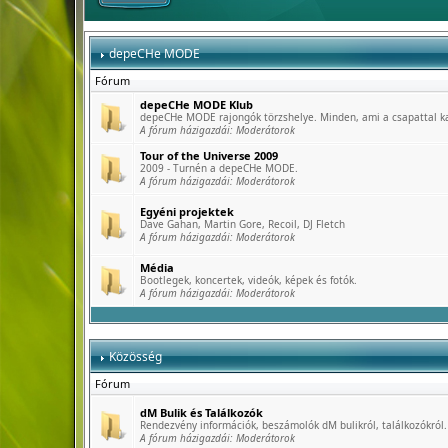
depeCHe MODE
Fórum
depeCHe MODE Klub
depeCHe MODE rajongók törzshelye. Minden, ami a csapattal k
A fórum házigazdái:
Moderátorok
Tour of the Universe 2009
2009 - Turnén a depeCHe MODE.
A fórum házigazdái:
Moderátorok
Egyéni projektek
Dave Gahan, Martin Gore, Recoil, DJ Fletch
A fórum házigazdái:
Moderátorok
Média
Bootlegek, koncertek, videók, képek és fotók.
A fórum házigazdái:
Moderátorok
Közösség
Fórum
dM Bulik és Találkozók
Rendezvény információk, beszámolók dM bulikról, találkozókról.
A fórum házigazdái:
Moderátorok