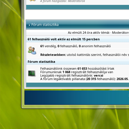
A fórum házigazdái:
Moderátorok
Fórum statisztika
Az elmúlt 24 óra aktív témái
·
Moderátor
61 felhasználó volt aktív az elmúlt 15 percben
61
vendég,
0
felhasználó,
0
anonim felhasználó
Részletesebben:
utolsó kattintás szerint
,
felhasználói név s
Fórum statisztika
Felhasználóink összesen
61 653
hozzászólást írtak
Fórumunknak
1 068
regisztrált felhasználója van
Legújabb regisztrált felhasználónk:
vercsi
A fórum legaktívabb pillanata (
20 315
felhasználó):
2026.05.