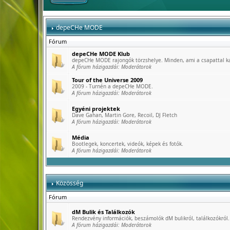
depeCHe MODE
Fórum
depeCHe MODE Klub
depeCHe MODE rajongók törzshelye. Minden, ami a csapattal k
A fórum házigazdái:
Moderátorok
Tour of the Universe 2009
2009 - Turnén a depeCHe MODE.
A fórum házigazdái:
Moderátorok
Egyéni projektek
Dave Gahan, Martin Gore, Recoil, DJ Fletch
A fórum házigazdái:
Moderátorok
Média
Bootlegek, koncertek, videók, képek és fotók.
A fórum házigazdái:
Moderátorok
Közösség
Fórum
dM Bulik és Találkozók
Rendezvény információk, beszámolók dM bulikról, találkozókról.
A fórum házigazdái:
Moderátorok