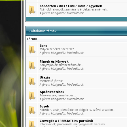
Koncertek / 80's / EBM / Indie / Egyebek
Akár dM rajongók számára is érdekes események.
A fórum házigazdái:
Moderátorok
Általános témák
Fórum
Zene
Milyen zenéket szeretsz?
A fórum házigazdái:
Moderátorok
Filmek és Könyvek
Könyvajánlók, filmbeszámolók...
A fórum házigazdái:
Moderátorok
Utazás
Merrefelé jártok?
A fórum házigazdái:
Moderátorok
Apróhirdetések
Adok-veszek, ismerkedés...
A fórum házigazdái:
Moderátorok
Egyéb
Kötetlen, akár jelentéktelen dolgok is, szóval a vadon...
A fórum házigazdái:
Moderátorok
Csevegés a FREESTATE.hu portálról
Információk, problémák, megjegyzések, kérések...