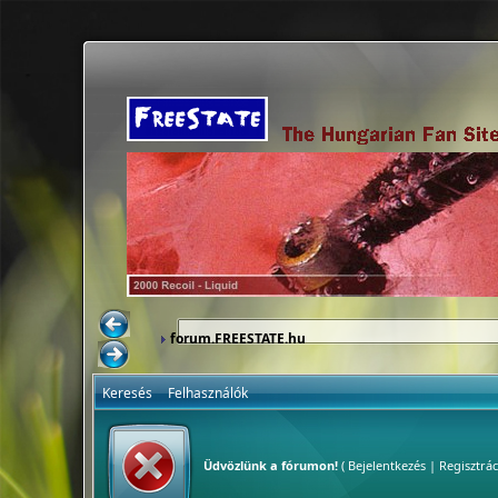
forum.FREESTATE.hu
Keresés
Felhasználók
Üdvözlünk a fórumon!
(
Bejelentkezés
|
Regisztrác