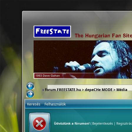
forum.FREESTATE.hu
>
depeCHe MODE
>
Média
Keresés
Felhasználók
Üdvözlünk a fórumon!
(
Bejelentkezés
|
Regisztrác