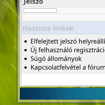
Jelszó
Hasznos linkek
Elfelejtett jelszó helyreáll
Új felhasználó regisztrác
Súgó állományok
Kapcsolatfelvétel a fóru