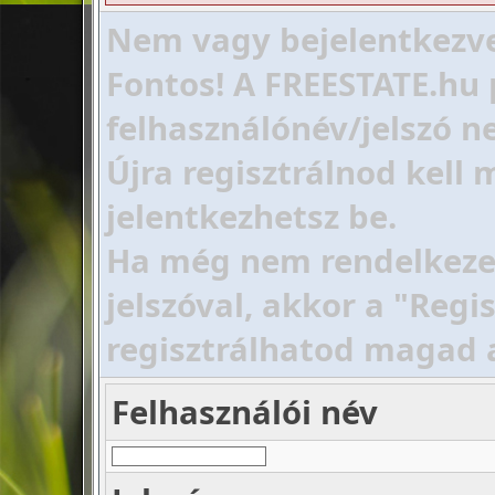
Nem vagy bejelentkezve!
Fontos! A FREESTATE.hu 
felhasználónév/jelszó ne
Újra regisztrálnod kell
jelentkezhetsz be.
Ha még nem rendelkezel 
jelszóval, akkor a "Regi
regisztrálhatod magad 
Felhasználói név