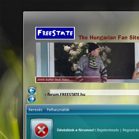
forum.FREESTATE.hu
Keresés
Felhasználók
Üdvözlünk a fórumon!
(
Bejelentkezés
|
Regisztrác