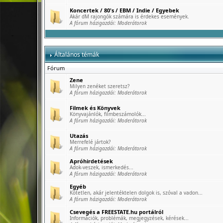
Koncertek / 80's / EBM / Indie / Egyebek
Akár dM rajongók számára is érdekes események.
A fórum házigazdái:
Moderátorok
Általános témák
Fórum
Zene
Milyen zenéket szeretsz?
A fórum házigazdái:
Moderátorok
Filmek és Könyvek
Könyvajánlók, filmbeszámolók...
A fórum házigazdái:
Moderátorok
Utazás
Merrefelé jártok?
A fórum házigazdái:
Moderátorok
Apróhirdetések
Adok-veszek, ismerkedés...
A fórum házigazdái:
Moderátorok
Egyéb
Kötetlen, akár jelentéktelen dolgok is, szóval a vadon...
A fórum házigazdái:
Moderátorok
Csevegés a FREESTATE.hu portálról
Információk, problémák, megjegyzések, kérések...