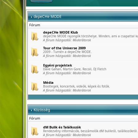
depeCHe MODE
Fórum
depeCHe MODE Klub
depeCHe MODE rajongók törzshelye. Minden, ami a csapattal k
A fórum házigazdái:
Moderátorok
Tour of the Universe 2009
2009 - Turnén a depeCHe MODE.
A fórum házigazdái:
Moderátorok
Egyéni projektek
Dave Gahan, Martin Gore, Recoil, DJ Fletch
A fórum házigazdái:
Moderátorok
Média
Bootlegek, koncertek, videók, képek és fotók.
A fórum házigazdái:
Moderátorok
Közösség
Fórum
dM Bulik és Találkozók
Rendezvény információk, beszámolók dM bulikról, találkozókról.
A fórum házigazdái:
Moderátorok