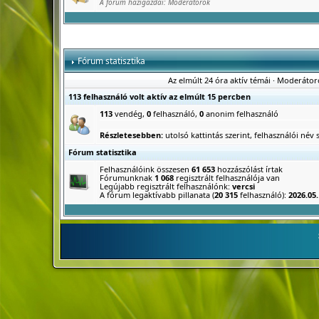
A fórum házigazdái:
Moderátorok
Fórum statisztika
Az elmúlt 24 óra aktív témái
·
Moderátor
113 felhasználó volt aktív az elmúlt 15 percben
113
vendég,
0
felhasználó,
0
anonim felhasználó
Részletesebben:
utolsó kattintás szerint
,
felhasználói név s
Fórum statisztika
Felhasználóink összesen
61 653
hozzászólást írtak
Fórumunknak
1 068
regisztrált felhasználója van
Legújabb regisztrált felhasználónk:
vercsi
A fórum legaktívabb pillanata (
20 315
felhasználó):
2026.05.