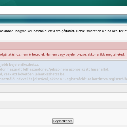
s abban, hogyan kell használni ezt a szolgáltatást, illetve ismeretlen a hiba oka, teki
zolgáltatáshoz, nem érheted el. Ha nem vagy bejelentkezve, akkor alább megteheted.
jebb bejelentkezhetsz.
lon használt felhasználónév/jelszó nem azonos az itt használtal.
d, csak azt követően jelentkezhetsz be.
sználói névvel és jelszóval, akkor a "Regisztráció"-ra kattintva regisztr