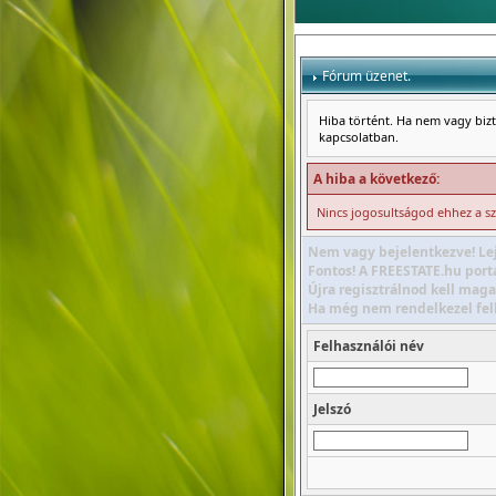
Fórum üzenet.
Hiba történt. Ha nem vagy bizto
kapcsolatban.
A hiba a következő:
Nincs jogosultságod ehhez a s
Nem vagy bejelentkezve! Lej
Fontos! A FREESTATE.hu portá
Újra regisztrálnod kell maga
Ha még nem rendelkezel felha
Felhasználói név
Jelszó