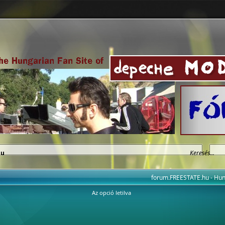
hu
forum.FREESTATE.hu - H
Az opció letilva