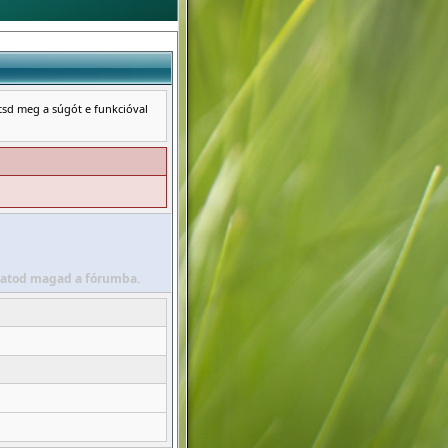
ntsd meg a súgót e funkcióval
álhatod magad a fórumba.