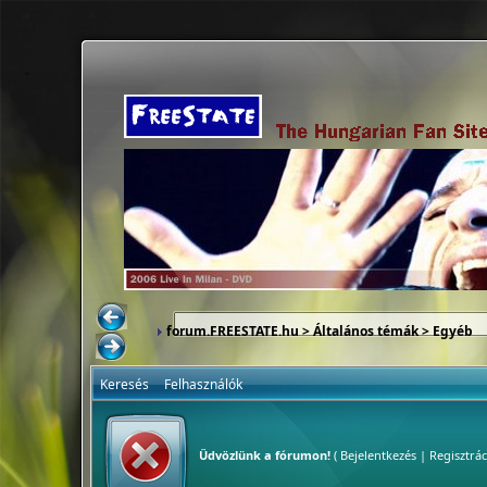
forum.FREESTATE.hu
>
Általános témák
>
Egyéb
Keresés
Felhasználók
Üdvözlünk a fórumon!
(
Bejelentkezés
|
Regisztrác