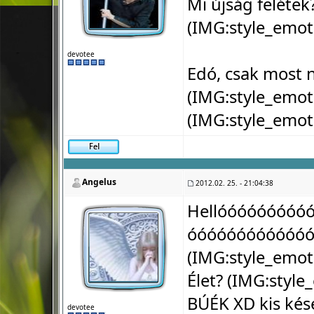
Mi újság felétek
(IMG:
style_emot
devotee
Edó, csak most n
(IMG:
style_emot
(IMG:
style_emot
Angelus
2012.02. 25. - 21:04:38
Hellóóóóóóóóó
óóóóóóóóóóóó
(IMG:
style_emot
Élet? (IMG:
style
BÚÉK XD kis kés
devotee