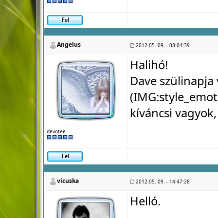
Angelus
2012.05. 09. - 08:04:39
Halihó!
Dave szülinapja v
(IMG:
style_emot
kíváncsi vagyok,
devotee
vicuska
2012.05. 09. - 14:47:28
Helló.