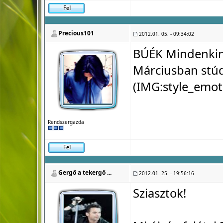
Precious101
2012.01. 05. - 09:34:02
BÚÉK Mindenkine
Márciusban stúd
(IMG:
style_emot
Rendszergazda
Gergő a tekergő ...
2012.01. 25. - 19:56:16
Sziasztok!