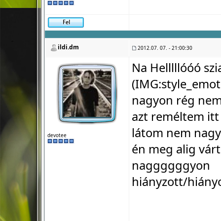
ildi.dm
2012.07. 07. - 21:00:30
Na Helllllóóó szia
(IMG:
style_emot
nagyon rég nem 
azt reméltem itt az
látom nem nagyon!!
devotee
én meg alig várta
naggggggyon
hiányzott/hiányoztato