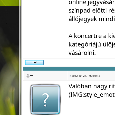
online jegyvásárl
színpad előtti r
állójegyek mindi
A koncertre a ki
kategóriájú ülőj
vásárolni.
---
2012.10. 27. - 09:01:12
Valóban nagy ritk
(IMG:
style_emot