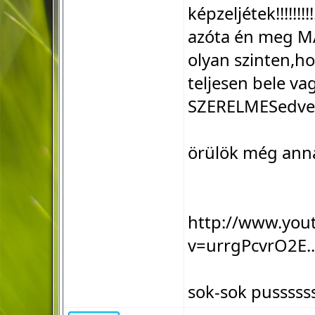
képzeljétek!!!!!!!!!!!
azóta én meg MART
olyan szinten,hogy a
teljesen bele va
SZERELMESedve!!!!!!!
örülök még anna
http://www.you
v=urrgPcvrO2E.
sok-sok pusssssssss