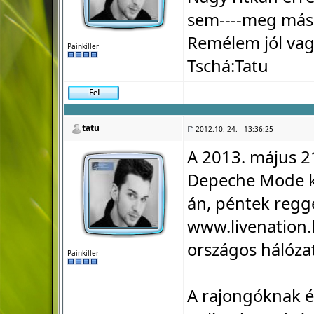
sem----meg más 
Remélem jól va
Painkiller
Tschá:Tatu
tatu
2012.10. 24. - 13:36:25
A 2013. május 2
Depeche Mode k
án, péntek regge
www.livenation.h
országos hálóza
Painkiller
A rajongóknak é