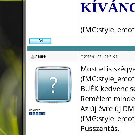
KÍVÁNO
(IMG:
style_emot
name
2012.01. 02. - 21:21:21
Most el is szég
(IMG:
style_emot
BUÉK kedvenc s
Remélem mindenk
Az új évre új DM
devotee
(IMG:
style_emot
Pusszantás.