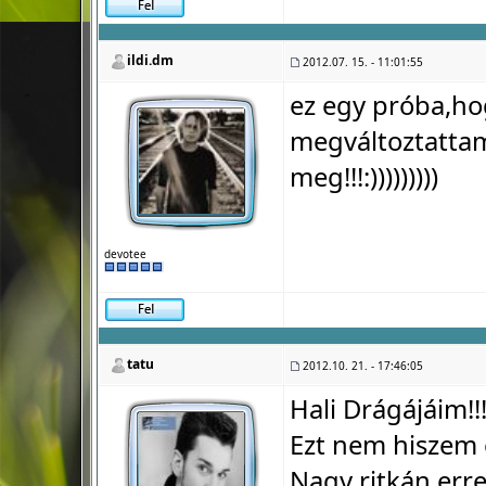
ildi.dm
2012.07. 15. - 11:01:55
ez egy próba,ho
megváltoztattam,
meg!!!:)))))))))
devotee
tatu
2012.10. 21. - 17:46:05
Hali Drágájáim!!!!
Ezt nem hiszem el
Nagy ritkán erre