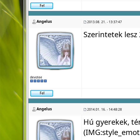
Angelus
2013.08. 21. - 13:37:47
Szerintetek lesz
devotee
Angelus
2014.01. 16. - 14:48:28
Hú gyerekek, té
(IMG:
style_emot