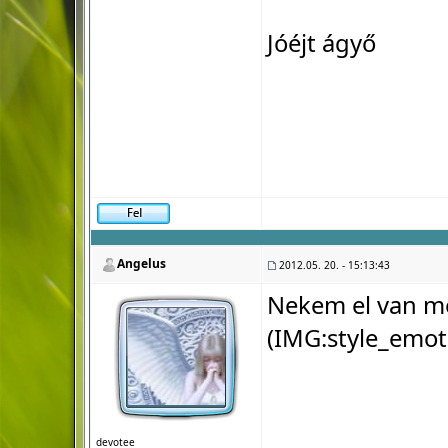
Jóéjt ágyő
Angelus
2012.05. 20. - 15:13:43
Nekem el van m
(IMG:
style_emot
devotee