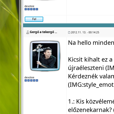
devotee
Gergő a tekergő ...
2012.11. 13. - 00:14:25
Na hello minden
Kicsit kihalt ez a
újraéleszteni (I
Kérdeznék valami
devotee
(IMG:
style_emot
1.: Kis közvélem
előzenekarnak? (