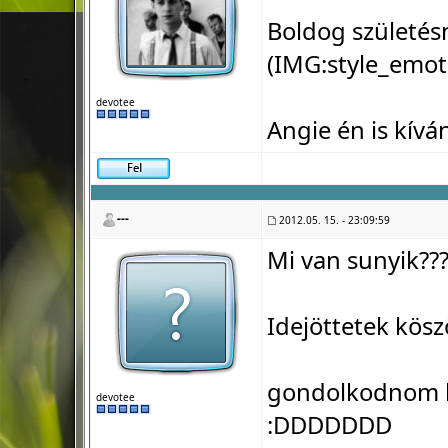
Boldog születés
(IMG:
style_emot
devotee
Angie én is kívá
---
2012.05. 15. - 23:09:59
Mi van sunyik???
Idejöttetek kös
gondolkodnom k
devotee
:DDDDDDD