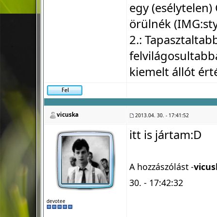
egy (esélytelen
örülnék (IMG:
st
2.: Tapasztaltab
felvilágosultab
kiemelt állót ért
vicuska
2013.04. 30. - 17:41:52
itt is jártam:D
A hozzászólást -
vicus
30. - 17:42:32
devotee