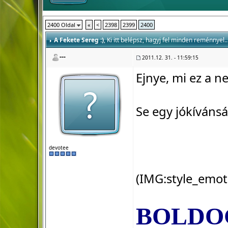
2400 Oldal
«
<
2398
2399
2400
A Fekete Sereg :)
, Ki itt belépsz, hagyj fel minden reménnyel..
---
2011.12. 31. - 11:59:15
Ejnye, mi ez a 
Se egy jókívánsá
devotee
(IMG:
style_emot
BOLDOG