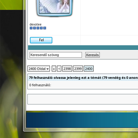
devotee
2400 Oldal
«
<
2398
2399
2400
79 felhasználó olvassa jelenleg ezt a témát (79 vendég és 0 anon
0 felhasználó: