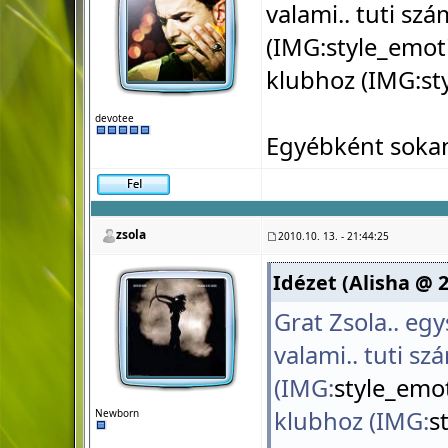
valami.. tuti sz
(IMG:
style_emot
klubhoz (IMG:
st
devotee
Egyébként sokan
zsola
2010.10. 13. - 21:44:25
Idézet (Alisha @ 2
Grat Zsola.. egy
valami.. tuti sz
(IMG:
style_emot
klubhoz (IMG:
s
Newborn