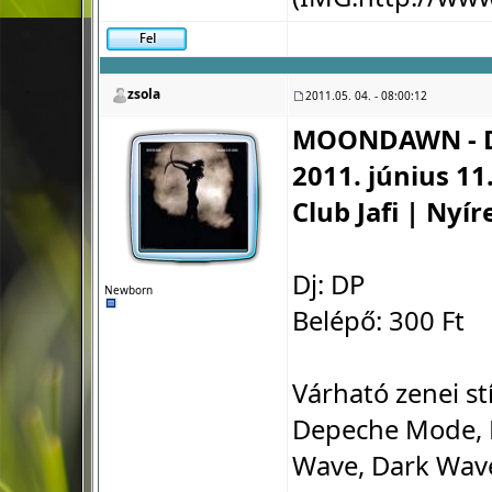
zsola
2011.05. 04. - 08:00:12
MOONDAWN - D
2011. június 11
Club Jafi | Nyí
Dj: DP
Newborn
Belépő: 300 Ft
Várható zenei st
Depeche Mode, B
Wave, Dark Wave