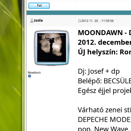
zsola
2012.11. 20. - 11:59:56
MOONDAWN - D
2012. december
ÚJ helyszín: Ro
Dj: Josef + dp
Newborn
Belépő: BECSÜLE
Egész éjjel proje
Várható zenei st
DEPECHE MODE, B
pop, New Wave, D