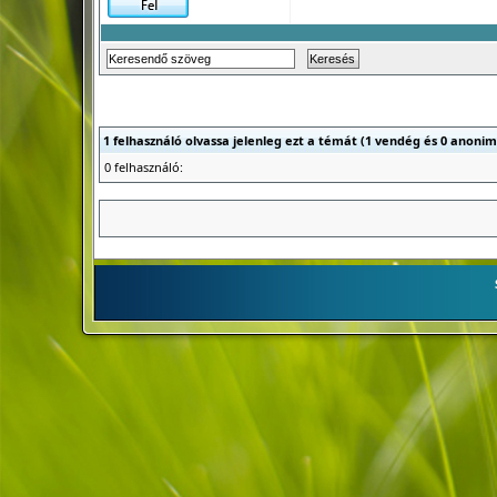
1 felhasználó olvassa jelenleg ezt a témát (1 vendég és 0 anonim
0 felhasználó: