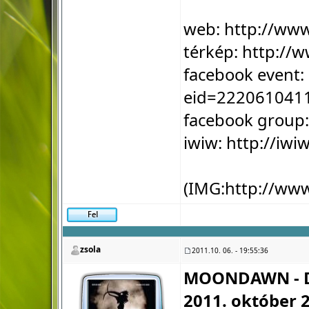
web:
http://ww
térkép:
http://w
facebook event:
eid=222061041
facebook group
iwiw:
http://iw
(IMG:
http://ww
zsola
2011.10. 06. - 19:55:36
MOONDAWN - D
2011. október 2