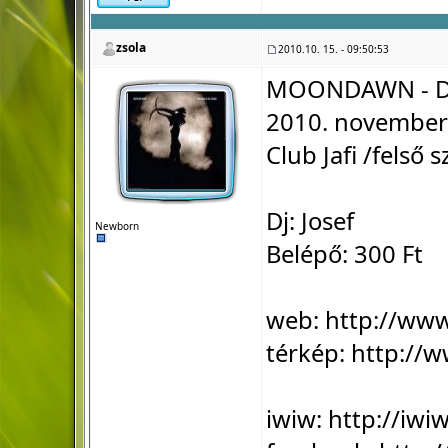
zsola
2010.10. 15. - 09:50:53
MOONDAWN - D
2010. november 
Club Jafi /felső 
Dj: Josef
Newborn
Belépő: 300 Ft
web:
http://ww
térkép:
http://w
iwiw:
http://iw