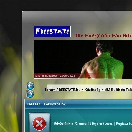
forum.FREESTATE.hu
>
Közösség
>
dM Bulik és Tal
Keresés
Felhasználók
Üdvözlünk a fórumon!
(
Bejelentkezés
|
Regisztrác