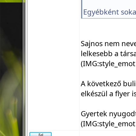
Egyébként soka
Sajnos nem neve
lelkesebb a társ
(IMG:
style_emot
A következő bul
elkészül a flyer is
Gyertek nyugodta
(IMG:
style_emot