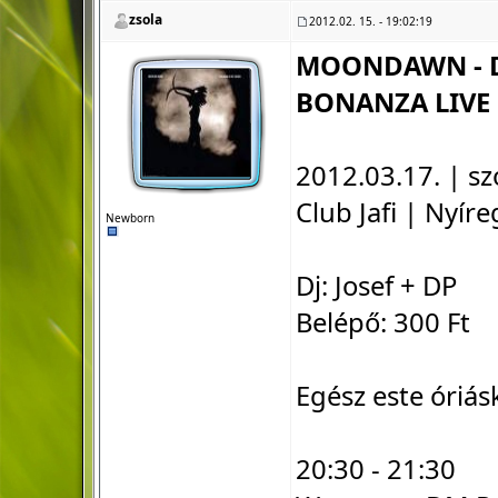
zsola
2012.02. 15. - 19:02:19
MOONDAWN - D
BONANZA LIVE 
2012.03.17. | s
Club Jafi | Nyír
Newborn
Dj: Josef + DP
Belépő: 300 Ft
Egész este óriás
20:30 - 21:30