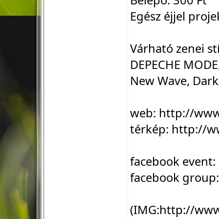
Belépő: 300 Ft
Egész éjjel proje
Várható zenei st
DEPECHE MODE, B
New Wave, Dark 
web:
http://ww
térkép:
http://w
facebook event:
facebook group
(IMG:
http://ww