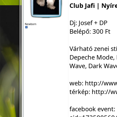
Club Jafi | Nyí
Dj: Josef + DP
Newborn
Belépő: 300 Ft
Várható zenei st
Depeche Mode, B
Wave, Dark Wave,
web:
http://ww
térkép:
http://w
facebook event: