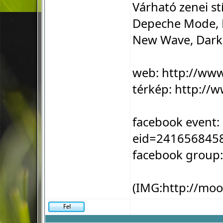
Várható zenei st
Depeche Mode, B
New Wave, Dark 
web:
http://ww
térkép:
http://w
facebook event:
eid=241656845
facebook group
(IMG:
http://mo