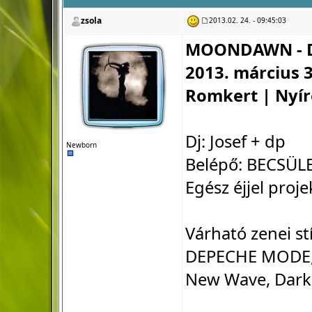
zsola
2013.02. 24. - 09:45:03
MOONDAWN - D
2013. március 3
Romkert | Nyír
Dj: Josef + dp
Newborn
Belépő: BECSÜL
Egész éjjel proje
Várható zenei st
DEPECHE MODE, B
New Wave, Dark W