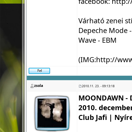
facebook:
http:
Várható zenei st
Depeche Mode - 
Wave - EBM
(IMG:
http://ww
zsola
2010.11. 23. - 09:13:18
MOONDAWN - D
2010. december
Club Jafi | Nyí