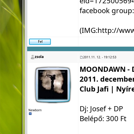
eid=172500569
facebook group
(IMG:
http://ww
zsola
2011.11. 12. - 19:12:53
MOONDAWN - D
2011. december
Club Jafi | Nyí
Dj: Josef + DP
Newborn
Belépő: 300 Ft