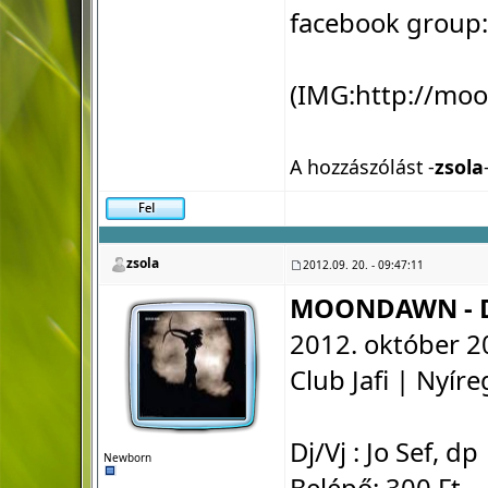
facebook group
(IMG:
http://mo
A hozzászólást -
zsola
zsola
2012.09. 20. - 09:47:11
MOONDAWN - D
2012. október 2
Club Jafi | Nyír
Dj/Vj : Jo Sef, dp
Newborn