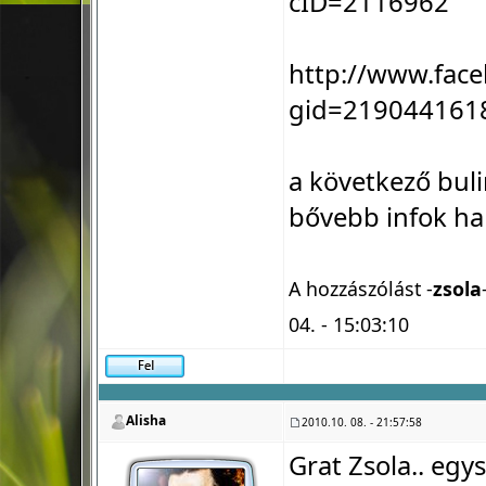
cID=2116962
http://www.fac
gid=219044161
a következő bul
bővebb infok ha
A hozzászólást -
zsola
04. - 15:03:10
Alisha
2010.10. 08. - 21:57:58
Grat Zsola.. egy