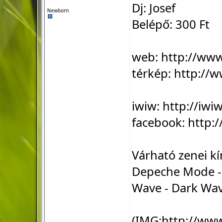
Dj: Josef
Newborn
Belépő: 300 Ft
web:
http://ww
térkép:
http://w
iwiw:
http://iw
facebook:
http:
Várható zenei kí
Depeche Mode - 
Wave - Dark Wa
(IMG:
http://ww