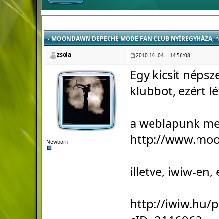
MOONDAWN DEPECHE MODE FAN CLUB NYÍREGYHÁZA
, 
zsola
2010.10. 04. - 14:56:08
Egy kicsit népsz
klubbot, ezért l
a weblapunk meg
http://www.mo
Newborn
illetve, iwiw-en,
http://iwiw.hu