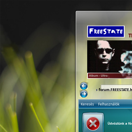
forum.FREESTATE.
Keresés
Felhasználók
Üdvözlünk a f