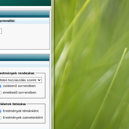
cionális):
redmények rendezése:
csökkenő sorrendben
emelkedő sorrendben
lálatok listázása
Eredmények témánként
Eredmények üzenetenként