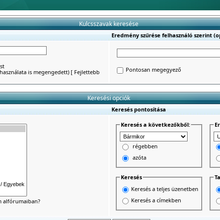
Kulcsszavak keresése
Eredmény szűrése felhasználó szerint (op
st
Pontosan megegyező
') használata is megengedett)
[
Fejlettebb
Keresési opciók
Keresés pontosítása
Keresés a következőkből:
E
régebben
azóta
Keresés
Ta
Keresés a teljes üzenetben
Keresés a címekben
um alfórumaiban?