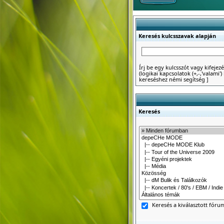
Keresés kulcsszavak alapján
Írj be egy kulcsszót vagy kifejezé
(logikai kapcsolatok (+,-,'valami
kereséshez némi segítség
]
Keresés
Keresés a kiválasztott fór