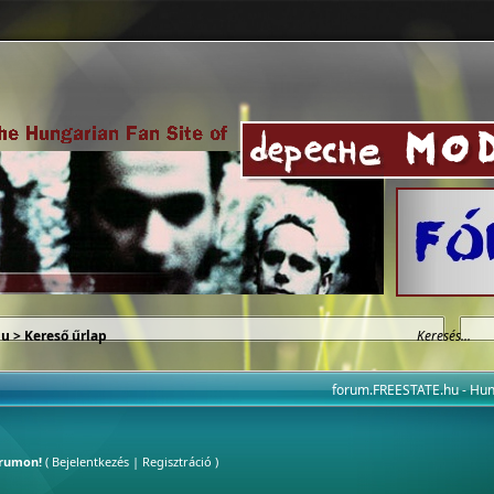
hu
> Kereső űrlap
forum.FREESTATE.hu - H
órumon!
(
Bejelentkezés
|
Regisztráció
)