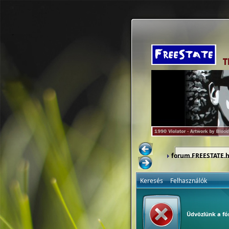
forum.FREESTATE.
Keresés
Felhasználók
Üdvözlünk a f