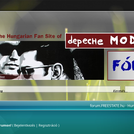
hu
forum.FREESTATE.hu - H
órumon!
(
Bejelentkezés
|
Regisztráció
)