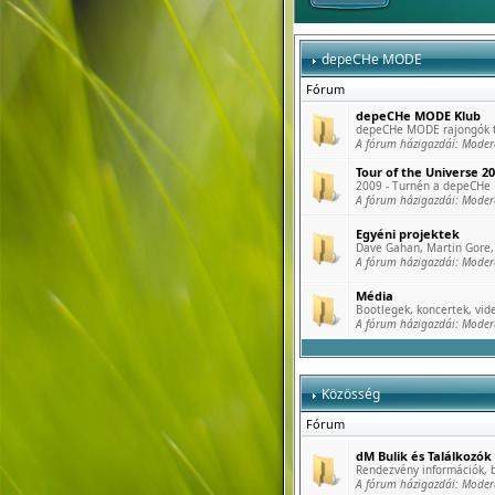
depeCHe MODE
Fórum
depeCHe MODE Klub
depeCHe MODE rajongók tö
A fórum házigazdái:
Moder
Tour of the Universe 2
2009 - Turnén a depeCHe
A fórum házigazdái:
Moder
Egyéni projektek
Dave Gahan, Martin Gore, 
A fórum házigazdái:
Moder
Média
Bootlegek, koncertek, vide
A fórum házigazdái:
Moder
Közösség
Fórum
dM Bulik és Találkozók
Rendezvény információk, b
A fórum házigazdái:
Moder