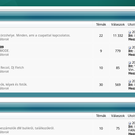
Témák
Válaszok
Utol
20
rzshelye. Minden, ami a csapattal kapcsolatos.
22
11 332
Itt:
Hoz
átorok
009
20
 MODE.
9
779
Itt:
Hoz
átorok
20
Itt:
Recoil, DJ Fletch
10
85
Vin..
átorok
Hoz
20
ók, képek és fotók.
30
569
Itt:
Hoz
átorok
Témák
Válaszok
Utol
20
Itt:
eszámolók dM bulikról, találkozókról.
10
75
FAN 
átorok
Hoz