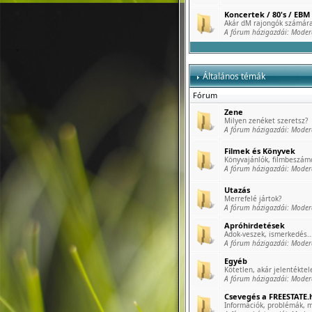
Koncertek / 80's / EBM 
Akár dM rajongók számára
A fórum házigazdái:
Moder
Általános témák
Fórum
Zene
Milyen zenéket szeretsz?
A fórum házigazdái:
Moder
Filmek és Könyvek
Könyvajánlók, filmbeszámo
A fórum házigazdái:
Moder
Utazás
Merrefelé jártok?
A fórum házigazdái:
Moder
Apróhirdetések
Adok-veszek, ismerkedés..
A fórum házigazdái:
Moder
Egyéb
Kötetlen, akár jelentéktele
A fórum házigazdái:
Moder
Csevegés a FREESTATE.h
Információk, problémák, m