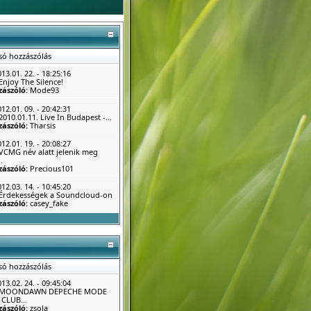
só hozzászólás
13.01. 22. - 18:25:16
Enjoy The Silence!
zászóló:
Mode93
12.01. 09. - 20:42:31
2010.01.11. Live In Budapest -...
zászóló:
Tharsis
12.01. 19. - 20:08:27
VCMG név alatt jelenik meg
.
zászóló:
Precious101
12.03. 14. - 10:45:20
Érdekességek a Soundcloud-on
zászóló:
casey_fake
só hozzászólás
13.02. 24. - 09:45:04
MOONDAWN DEPECHE MODE
CLUB...
zászóló:
zsola