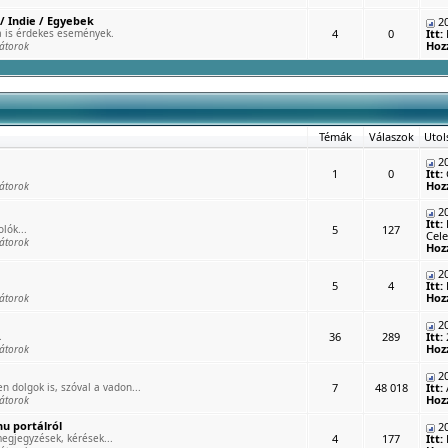
/ Indie / Egyebek
20
 is érdekes események.
4
0
Itt:
Hoz
átorok
Témák
Válaszok
Utol
20
1
0
Itt:
Hoz
átorok
20
Itt:
lók...
5
127
Cele
átorok
Hoz
20
5
4
Itt:
Hoz
átorok
20
.
36
289
Itt:
Hoz
átorok
20
n dolgok is, szóval a vadon...
7
48 018
Itt:
Hoz
átorok
u portálról
20
egjegyzések, kérések...
4
177
Itt: