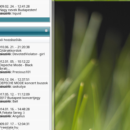
09.02. 24. - 12:41:28
Nagy nevek Budapesten!
zászóló:
liquid
só hozzászólás
10.06. 21. - 21:20:38
Gitárakkordok
zászóló:
DevotedViolator- girl
12.01. 05. - 10:12:22
Depeche Mode - Black
brati...
zászóló:
Precious101
16.12. 04. - 12:37:51
DEPECHE MODE koncert buszok
zászóló:
saskutya
17.05. 12. - 11:12:09
2017 Budapest koncertjegy
zászóló:
Ball
14.01. 16. - 14:48:28
A Fekete Sereg :)
zászóló:
Angelus
09.07. 17. - 12:04:31
Freestate.hu