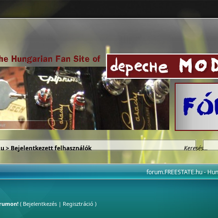
hu
> Bejelentkezett felhasználók
forum.FREESTATE.hu - H
órumon!
(
Bejelentkezés
|
Regisztráció
)