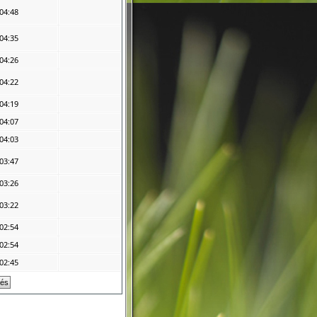
04:48
04:35
04:26
04:22
04:19
04:07
04:03
03:47
03:26
03:22
02:54
02:54
02:45