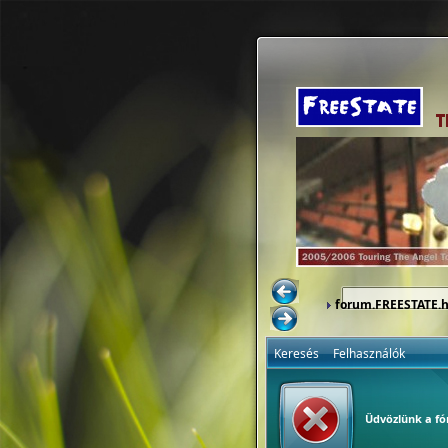
forum.FREESTATE.
Keresés
Felhasználók
Üdvözlünk a f