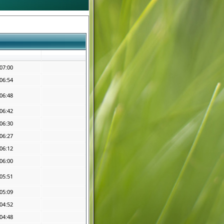
07:00
06:54
06:48
06:42
06:30
06:27
06:12
06:00
05:51
05:09
04:52
04:48