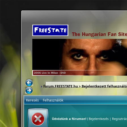
forum.FREESTATE.hu
> Bejelentkezett felhasználó
Keresés
Felhasználók
Üdvözlünk a fórumon!
(
Bejelentkezés
|
Regisztrác