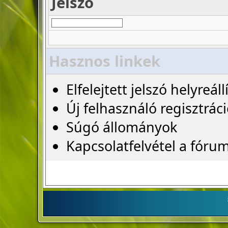
Jelszó
Hasznos linkek
Elfelejtett jelszó helyreáll
Új felhasználó regisztrác
Súgó állományok
Kapcsolatfelvétel a fóru