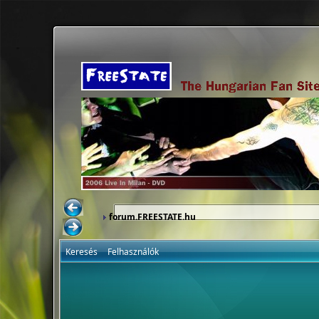
forum.FREESTATE.hu
Keresés
Felhasználók