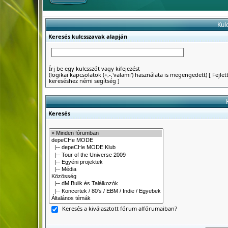
Kul
Keresés kulcsszavak alapján
Írj be egy kulcsszót vagy kifejezést
(logikai kapcsolatok (+,-,'valami') használata is megengedett)
[
Fejlet
kereséshez némi segítség
]
Keresés
Keresés a kiválasztott fórum alfórumaiban?