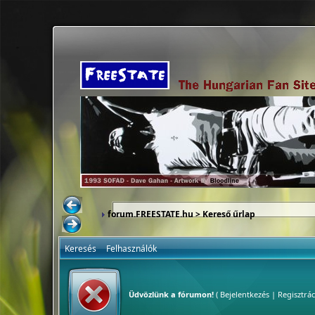
forum.FREESTATE.hu
> Kereső űrlap
Keresés
Felhasználók
Üdvözlünk a fórumon!
(
Bejelentkezés
|
Regisztrác