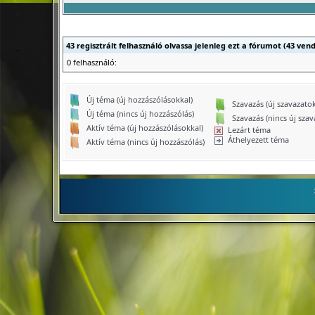
43 regisztrált felhasználó olvassa jelenleg ezt a fórumot (43 ven
0 felhasználó:
Új téma (új hozzászólásokkal)
Szavazás (új szavazatok
Új téma (nincs új hozzászólás)
Szavazás (nincs új szav
Aktív téma (új hozzászólásokkal)
Lezárt téma
Áthelyezett téma
Aktív téma (nincs új hozzászólás)