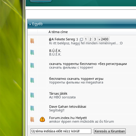
Egyéb
A téma címe
A Fekete Sereg :)
1
2
3
» 2400
Ki itt belépsz, hagyj fel minden reménnyel... :D
B.Ú.É.K.
B.Ú.É.K.
скачать торренты бесплатно +без регистрации
скачать фильмы с торрент
бесплатно скачать торрент игры
торренты фильмы на megashara
Társas Játék
Az HBO sorozata
Dave Gahan tetoválásai
Segítség!!
Forum.index.hu Helyett
amikor éppen nem működik az ős fórum