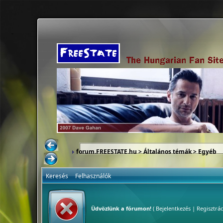
forum.FREESTATE.hu
>
Általános témák
>
Egyéb
Keresés
Felhasználók
Üdvözlünk a fórumon!
(
Bejelentkezés
|
Regisztrác