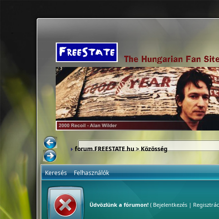
forum.FREESTATE.hu
>
Közösség
Keresés
Felhasználók
Üdvözlünk a fórumon!
(
Bejelentkezés
|
Regisztrác