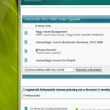
Koncertek / 80's / EBM / Indie / Egyebek
A téma címe
Nagy nevek Budapesten!
EBM / synt-future-pop / Aggrotech bandák fellépései
Camouflage- Live In Bucharest, Romania, 19.01.2008
Tripes Koncert
"more than a party"
Camouflage Concert In Poland
1 regisztrált felhasználó olvassa jelenleg ezt a fórumot (1 vendé
0 felhasználó:
Új téma (új hozzászólásokkal)
Szavazás (új szavazatok