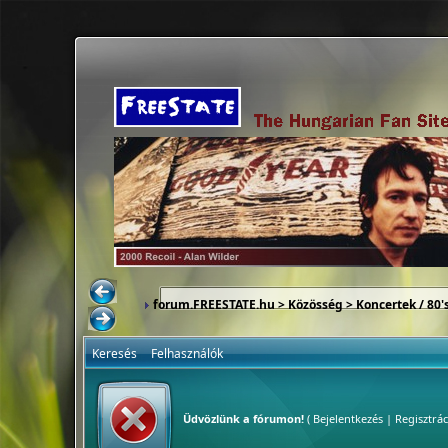
forum.FREESTATE.hu
>
Közösség
>
Koncertek / 80'
Keresés
Felhasználók
Üdvözlünk a fórumon!
(
Bejelentkezés
|
Regisztrác