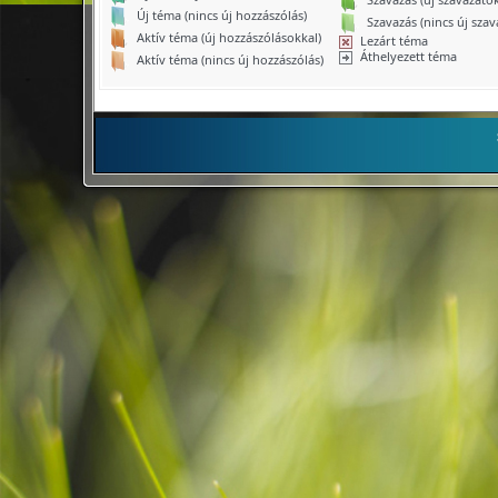
Új téma (nincs új hozzászólás)
Szavazás (nincs új szav
Aktív téma (új hozzászólásokkal)
Lezárt téma
Áthelyezett téma
Aktív téma (nincs új hozzászólás)