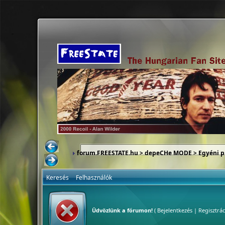
forum.FREESTATE.hu
>
depeCHe MODE
>
Egyéni p
Keresés
Felhasználók
Üdvözlünk a fórumon!
(
Bejelentkezés
|
Regisztrác