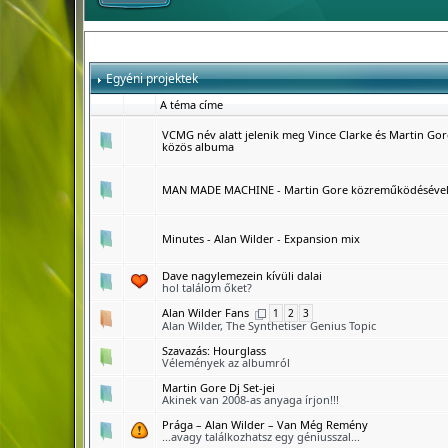
Egyéni projektek
A téma címe
VCMG név alatt jelenik meg Vince Clarke és Martin Gor
közös albuma
MAN MADE MACHINE - Martin Gore közreműködéséve
Minutes - Alan Wilder - Expansion mix
Dave nagylemezein kívüli dalai
hol találom őket?
Alan Wilder Fans
1
2
3
Alan Wilder, The Synthetiser Genius Topic
Szavazás:
Hourglass
Vélemények az albumról
Martin Gore Dj Set-jei
Akinek van 2008-as anyaga írjon!!!
Prága – Alan Wilder – Van Még Remény
...avagy találkozhatsz egy géniusszal...