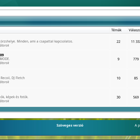
Témák
Válasz
rzshelye. Minden, ami a csapattal kapcsolatos.
22
11 33
átorok
009
 MODE.
9
779
átorok
Recoil, DJ Fletch
10
85
átorok
ók, képek és fotók.
30
569
átorok
Szöveges verzió
A p