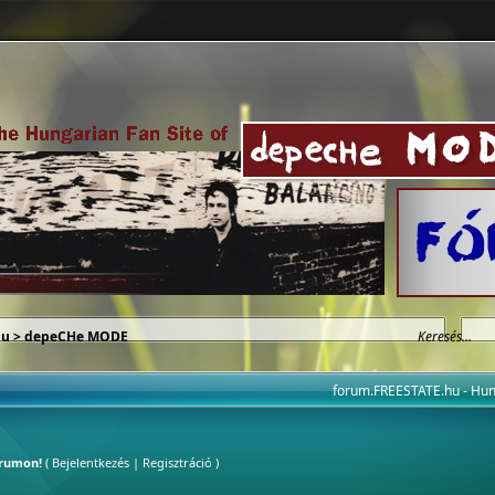
hu
>
depeCHe MODE
forum.FREESTATE.hu - H
órumon!
(
Bejelentkezés
|
Regisztráció
)