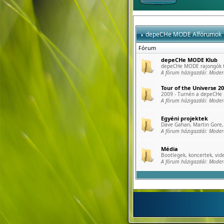
depeCHe MODE Alfórumok
Fórum
depeCHe MODE Klub
depeCHe MODE rajongók tö
A fórum házigazdái:
Moder
Tour of the Universe 2
2009 - Turnén a depeCHe
A fórum házigazdái:
Moder
Egyéni projektek
Dave Gahan, Martin Gore, 
A fórum házigazdái:
Moder
Média
Bootlegek, koncertek, vide
A fórum házigazdái:
Moder