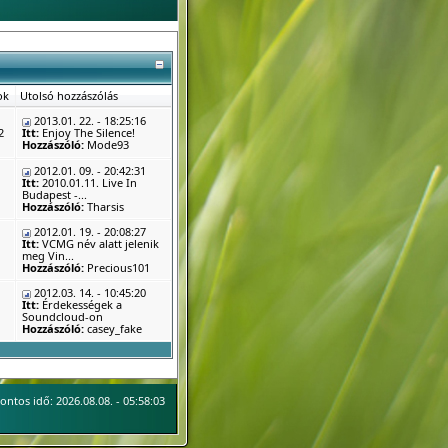
ok
Utolsó hozzászólás
2013.01. 22. - 18:25:16
2
Itt:
Enjoy The Silence!
Hozzászóló:
Mode93
2012.01. 09. - 20:42:31
Itt:
2010.01.11. Live In
Budapest -...
Hozzászóló:
Tharsis
2012.01. 19. - 20:08:27
Itt:
VCMG név alatt jelenik
meg Vin...
Hozzászóló:
Precious101
2012.03. 14. - 10:45:20
Itt:
Érdekességek a
Soundcloud-on
Hozzászóló:
casey_fake
ontos idő: 2026.08.08. - 05:58:03