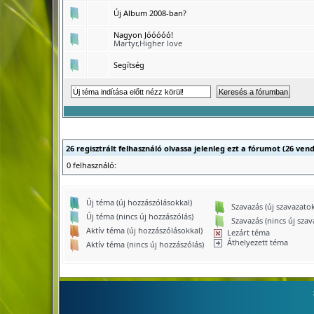
Új Album 2008-ban?
Nagyon Jóóóóó!
Martyr,Higher love
Segítség
26 regisztrált felhasználó olvassa jelenleg ezt a fórumot (26 ven
0 felhasználó:
Új téma (új hozzászólásokkal)
Szavazás (új szavazatok
Új téma (nincs új hozzászólás)
Szavazás (nincs új szav
Aktív téma (új hozzászólásokkal)
Lezárt téma
Áthelyezett téma
Aktív téma (nincs új hozzászólás)