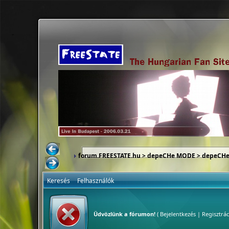
forum.FREESTATE.hu
>
depeCHe MODE
>
depeCHe
Keresés
Felhasználók
Üdvözlünk a fórumon!
(
Bejelentkezés
|
Regisztrác