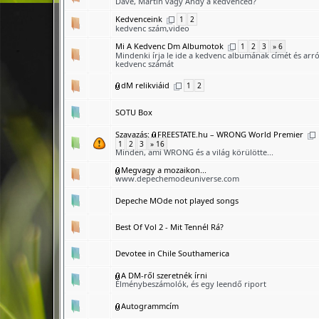
Dave, Martin vagy Andy a kedvenced?
Kedvenceink
1
2
kedvenc szám,video
Mi A Kedvenc Dm Albumotok
1
2
3
» 6
Mindenki írja le ide a kedvenc albumának címét és arr
kedvenc számát
dM relikviáid
1
2
SOTU Box
Szavazás:
FREESTATE.hu – WRONG World Premier
1
2
3
» 16
Minden, ami WRONG és a világ körülötte...
Megvagy a mozaikon...
www.depechemodeuniverse.com
Depeche MOde not played songs
Best Of Vol 2 - Mit Tennél Rá?
Devotee in Chile Southamerica
A DM-ről szeretnék írni
Élménybeszámolók, és egy leendő riport
Autogrammcím