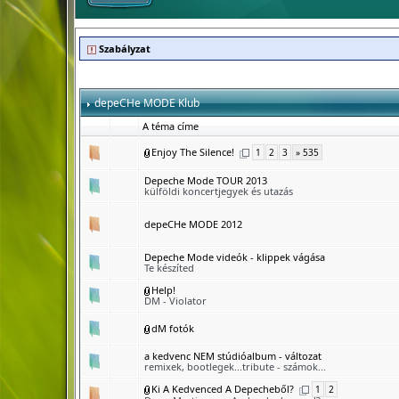
Szabályzat
depeCHe MODE Klub
A téma címe
Enjoy The Silence!
1
2
3
» 535
Depeche Mode TOUR 2013
külföldi koncertjegyek és utazás
depeCHe MODE 2012
Depeche Mode videók - klippek vágása
Te készíted
Help!
DM - Violator
dM fotók
a kedvenc NEM stúdióalbum - változat
remixek, bootlegek...tribute - számok...
Ki A Kedvenced A Depecheből?
1
2