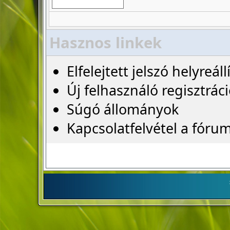
Hasznos linkek
Elfelejtett jelszó helyreáll
Új felhasználó regisztrác
Súgó állományok
Kapcsolatfelvétel a fóru