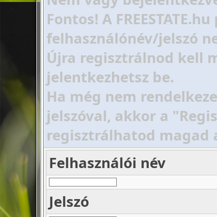
Fontos! A FREESTATE.hu 
felhasználónév/jelszó ne
Újra regisztrálnod kell
jelentkezhetsz be.
Ha még nem rendelkezel 
jelszóval, akkor a "Regi
regisztrálhatod magad 
Felhasználói név
Jelszó