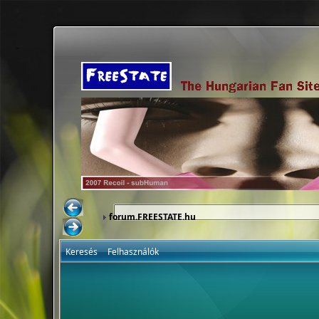
forum.FREESTATE.hu
Keresés
Felhasználók