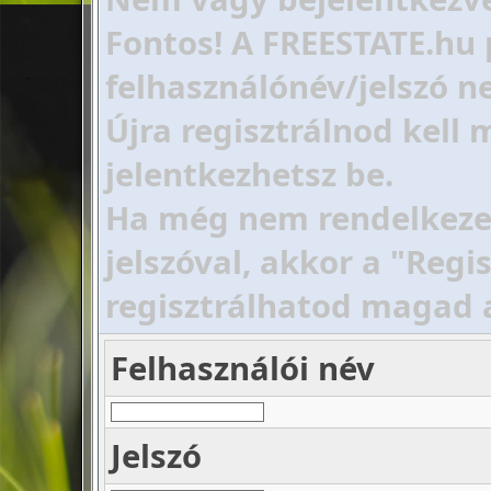
Fontos! A FREESTATE.hu 
felhasználónév/jelszó ne
Újra regisztrálnod kell
jelentkezhetsz be.
Ha még nem rendelkezel 
jelszóval, akkor a "Regi
regisztrálhatod magad 
Felhasználói név
Jelszó