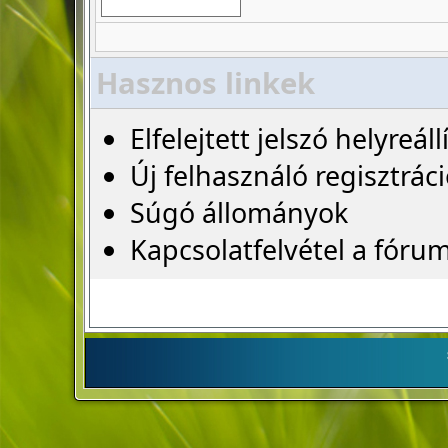
Hasznos linkek
Elfelejtett jelszó helyreáll
Új felhasználó regisztrác
Súgó állományok
Kapcsolatfelvétel a fóru