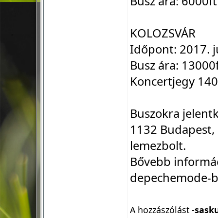
Busz ára: 6000ft
KOLOZSVÁR
Időpont: 2017. j
Busz ára: 13000
Koncertjegy 140
Buszokra jelent
1132 Budapest,
lemezbolt.
Bővebb informác
depechemode-b
A hozzászólást -
sask