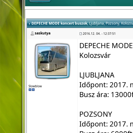
DEPECHE MODE koncert buszok
, Ljubljana, Pozsony, Kolozs
saskutya
2016.12. 04. - 12:37:51
DEPECHE MODE k
Kolozsvár
LJUBLJANA
Időpont: 2017. 
Slowblow
Busz ára: 13000
POZSONY
Időpont: 2017. 