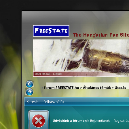
forum.FREESTATE.hu
>
Általános témák
>
Utazás
Keresés
Felhasználók
Üdvözlünk a fórumon!
(
Bejelentkezés
|
Regisztrác