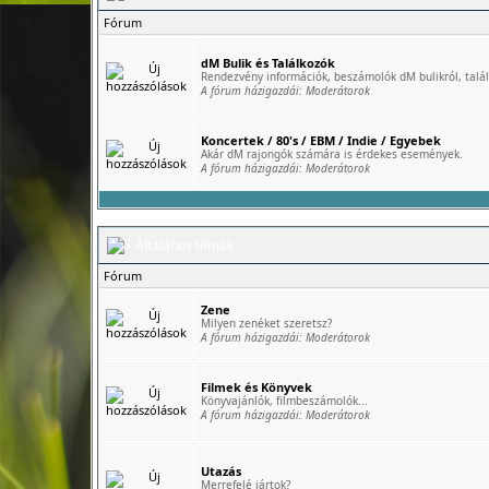
Fórum
dM Bulik és Találkozók
Rendezvény információk, beszámolók dM bulikról, talál
A fórum házigazdái:
Moderátorok
Koncertek / 80's / EBM / Indie / Egyebek
Akár dM rajongók számára is érdekes események.
A fórum házigazdái:
Moderátorok
Általános témák
Fórum
Zene
Milyen zenéket szeretsz?
A fórum házigazdái:
Moderátorok
Filmek és Könyvek
Könyvajánlók, filmbeszámolók...
A fórum házigazdái:
Moderátorok
Utazás
Merrefelé jártok?