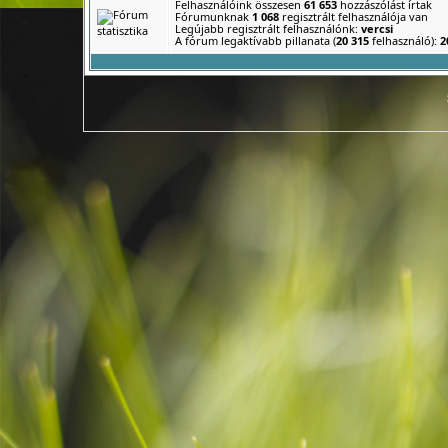
Felhasználóink összesen
61 653
hozzászólást írtak
Fórumunknak
1 068
regisztrált felhasználója van
Legújabb regisztrált felhasználónk:
vercsi
A fórum legaktívabb pillanata (
20 315
felhasználó):
2