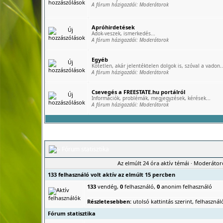
A fórum házigazdái:
Moderátorok
Apróhirdetések
Adok-veszek, ismerkedés...
A fórum házigazdái:
Moderátorok
Egyéb
Kötetlen, akár jelentéktelen dolgok is, szóval a vadon..
A fórum házigazdái:
Moderátorok
Csevegés a FREESTATE.hu portálról
Információk, problémák, megjegyzések, kérések...
A fórum házigazdái:
Moderátorok
Fórum statisztika
Az elmúlt 24 óra aktív témái
·
Moderátor
133 felhasználó volt aktív az elmúlt 15 percben
133
vendég,
0
felhasználó,
0
anonim felhasználó
Részletesebben:
utolsó kattintás szerint
,
felhasználó
Fórum statisztika