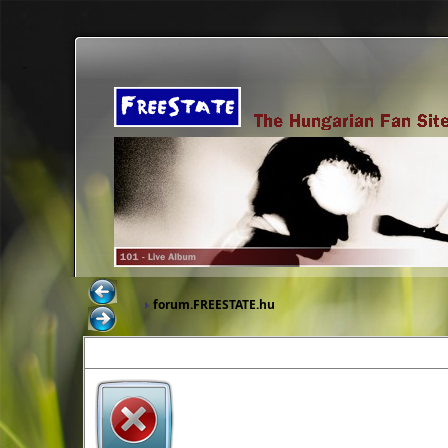
forum.FREESTATE.hu
Keresés
Felhasználók
Üdvözlünk a fórumon!
(
Bejelentkezés
|
Regisztrác