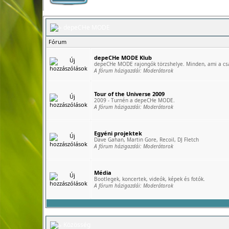
depeCHe MODE
Fórum
depeCHe MODE Klub
depeCHe MODE rajongók törzshelye. Minden, ami a csa
A fórum házigazdái:
Moderátorok
Tour of the Universe 2009
2009 - Turnén a depeCHe MODE.
A fórum házigazdái:
Moderátorok
Egyéni projektek
Dave Gahan, Martin Gore, Recoil, DJ Fletch
A fórum házigazdái:
Moderátorok
Média
Bootlegek, koncertek, videók, képek és fotók.
A fórum házigazdái:
Moderátorok
Közösség