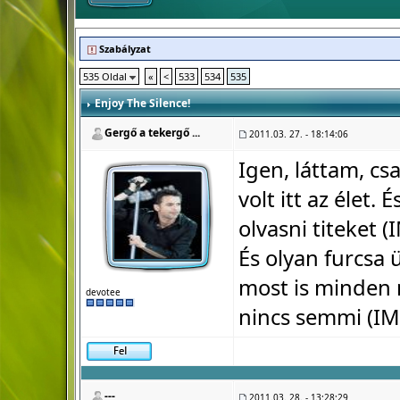
Szabályzat
535 Oldal
«
<
533
534
535
Enjoy The Silence!
Gergő a tekergő ...
2011.03. 27. - 18:14:06
Igen, láttam, cs
volt itt az élet.
olvasni titeket (
És olyan furcsa
most is minden 
devotee
nincs semmi (IM
---
2011.03. 28. - 13:28:29