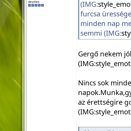
(IMG:
style_emot
devotee
furcsa üressége
minden nap meg
semmi (IMG:
st
Gergő nekem jól
(IMG:
style_emot
Nincs sok mind
napok.Munka,gyer
az érettségire 
(IMG:
style_emot