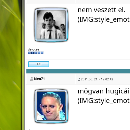
nem veszett el.
(IMG:
style_emot
devotee
Neo71
2011.06. 21. - 19:02:42
mögvan hugicá
(IMG:
style_emot