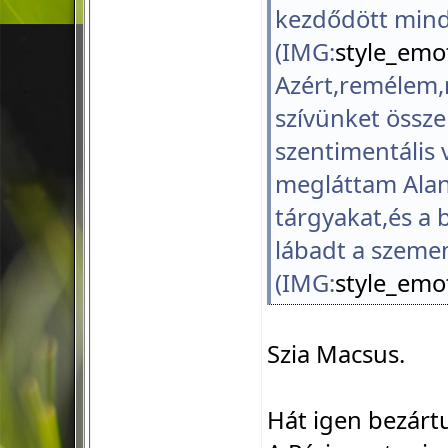
kezdődött min
(IMG:
style_emot
Azért,remélem,m
szívünket össz
szentimentális 
megláttam Alan
tárgyakat,és a
lábadt a szemem
(IMG:
style_emot
Szia Macsus.
Hát igen bezártu