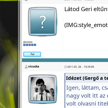
Látod Geri eltűnte
(IMG:
style_emot
devotee
vicuska
2011.03. 28. - 19:29:09
Idézet (Gergő a te
Igen, láttam, cs
nagy volt itt az
volt olvasni tite