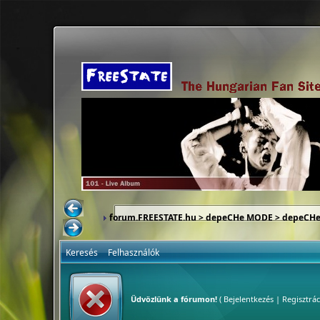
forum.FREESTATE.hu
>
depeCHe MODE
>
depeCHe
Keresés
Felhasználók
Üdvözlünk a fórumon!
(
Bejelentkezés
|
Regisztrác