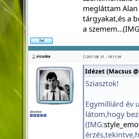
megláttam Alan 
tárgyakat,és a 
a szemem...(IMG
vicuska
2011.08. 31. - 18:11:34
Idézet (Macsus @ 2
Sziasztok!
Egymilliárd év 
látom,hogy bezá
devotee
(IMG:
style_emot
érzés,tekintve,