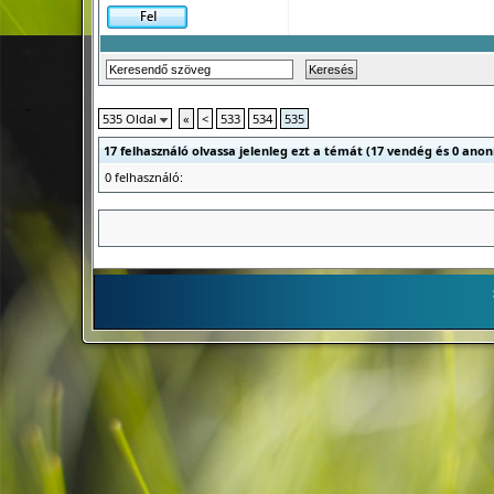
535 Oldal
«
<
533
534
535
17 felhasználó olvassa jelenleg ezt a témát (17 vendég és 0 anon
0 felhasználó: