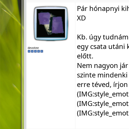
Pár hónapnyi ki
XD
Kb. úgy tudnám e
egy csata utáni
devotee
előtt.
Nem nagyon jár 
szinte mindenki 
erre téved, írjo
(IMG:
style_emot
(IMG:
style_emot
(IMG:
style_emot