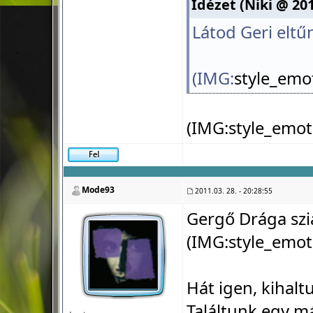
Idézet (Niki @ 201
Látod Geri eltűnt
(IMG:
style_emo
(IMG:
style_emot
Mode93
2011.03. 28. - 20:28:55
Gergő Drága szi
(IMG:
style_emot
Hát igen, kihalt
Találtunk egy m