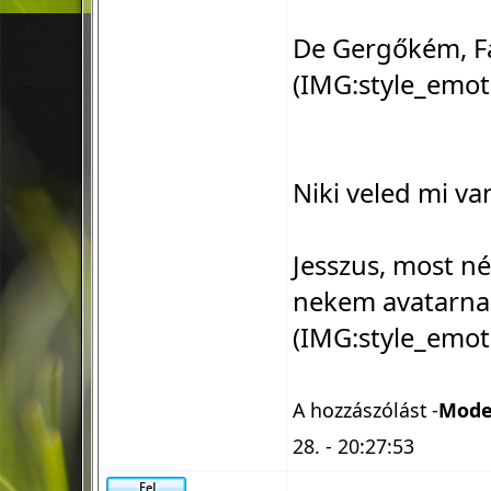
De Gergőkém, F
(IMG:
style_emot
Niki veled mi v
Jesszus, most n
nekem avatarnak
(IMG:
style_emot
A hozzászólást -
Mode
28. - 20:27:53