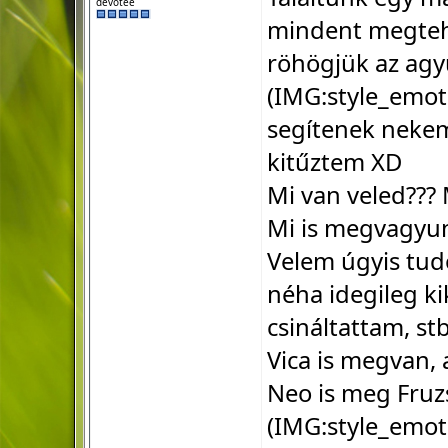
devotee
mindent megtehe
röhögjük az agy
(IMG:
style_emot
segítenek nekem 
kitűztem XD
Mi van veled??? M
Mi is megvagyunk
Velem úgyis tudo
néha idegileg kik
csináltattam, s
Vica is megvan, a
Neo is meg Fruz
(IMG:
style_emot