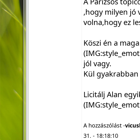
A Párizsos topic
,hogy milyen jó 
volna,hogy ez le
Köszi én a magam
(IMG:
style_emot
jól vagy.
Kül gyakrabban 
Licitálj Alan egy
(IMG:
style_emot
A hozzászólást -
vicus
31. - 18:18:10