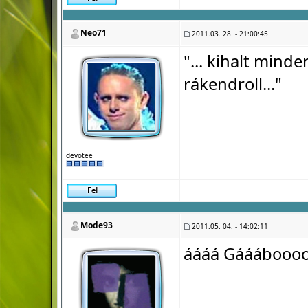
Neo71
2011.03. 28. - 21:00:45
"... kihalt minde
rákendroll..."
devotee
Mode93
2011.05. 04. - 14:02:11
áááá Gááábooo