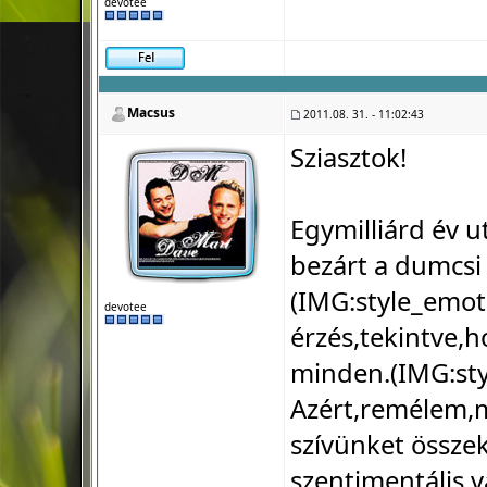
devotee
Macsus
2011.08. 31. - 11:02:43
Sziasztok!
Egymilliárd év u
bezárt a dumcsi 
(IMG:
style_emot
devotee
érzés,tekintve,
minden.(IMG:
st
Azért,remélem,mi
szívünket össze
szentimentális 