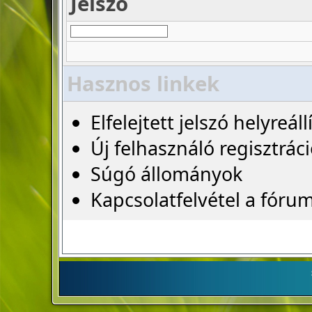
Jelszó
Hasznos linkek
Elfelejtett jelszó helyreáll
Új felhasználó regisztrác
Súgó állományok
Kapcsolatfelvétel a fóru