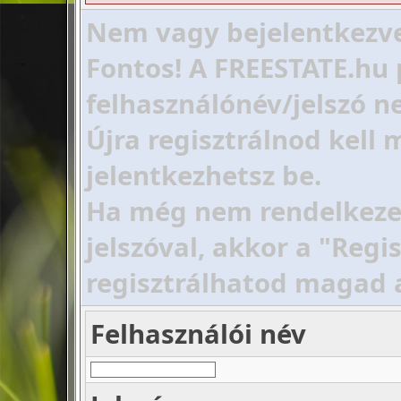
Nem vagy bejelentkezve!
Fontos! A FREESTATE.hu 
felhasználónév/jelszó ne
Újra regisztrálnod kell
jelentkezhetsz be.
Ha még nem rendelkezel 
jelszóval, akkor a "Regi
regisztrálhatod magad 
Felhasználói név