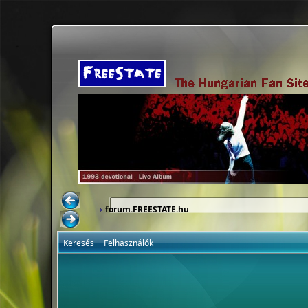
forum.FREESTATE.hu
Keresés
Felhasználók