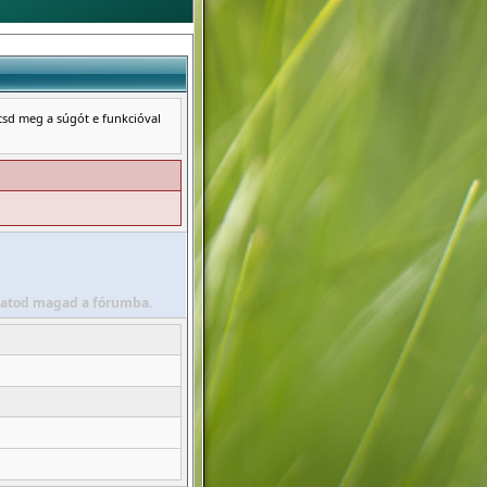
ntsd meg a súgót e funkcióval
álhatod magad a fórumba.