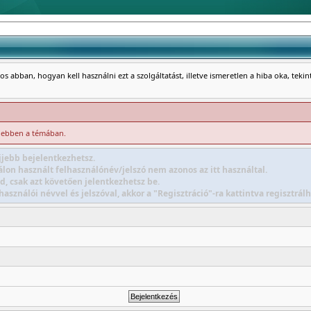
s abban, hogyan kell használni ezt a szolgáltatást, illetve ismeretlen a hiba oka, teki
i ebben a témában.
jebb bejelentkezhetsz.
lon használt felhasználónév/jelszó nem azonos az itt használtal.
d, csak azt követően jelentkezhetsz be.
sználói névvel és jelszóval, akkor a "Regisztráció"-ra kattintva regisztr