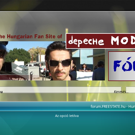
hu
forum.FREESTATE.hu - H
Az opció letilva