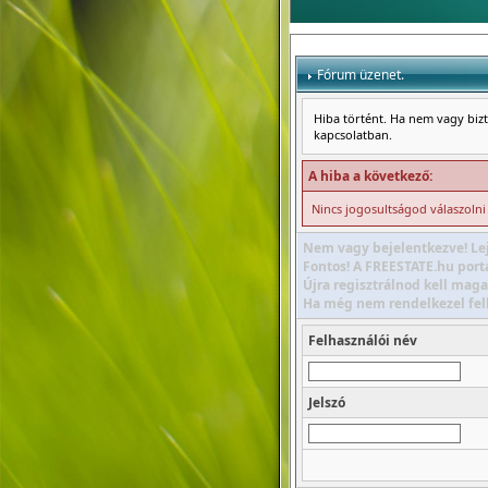
Fórum üzenet.
Hiba történt. Ha nem vagy bizto
kapcsolatban.
A hiba a következő:
Nincs jogosultságod válaszoln
Nem vagy bejelentkezve! Lej
Fontos! A FREESTATE.hu portá
Újra regisztrálnod kell maga
Ha még nem rendelkezel felha
Felhasználói név
Jelszó