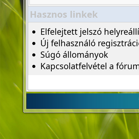
Hasznos linkek
Elfelejtett jelszó helyreáll
Új felhasználó regisztrác
Súgó állományok
Kapcsolatfelvétel a fóru