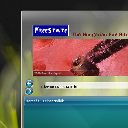
forum.FREESTATE.hu
Keresés
Felhasználók