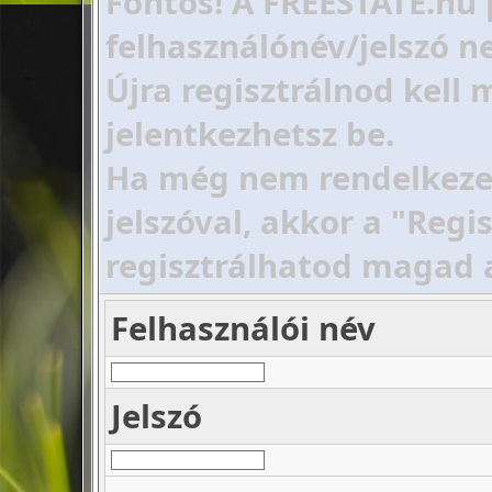
Fontos! A FREESTATE.hu 
felhasználónév/jelszó ne
Újra regisztrálnod kell
jelentkezhetsz be.
Ha még nem rendelkezel 
jelszóval, akkor a "Regi
regisztrálhatod magad 
Felhasználói név
Jelszó