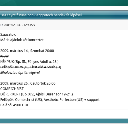
EBM / synt-future-pop / Aggrotech bandák fellépései
2009.02. 24. - 12:41:27
Sziasztok,
Máris ajánlok két koncertet:
2009. március 14., Szombat 20:00
KIEW
KÉK YUK (Bp. III., Fényes Adolf u. 28.)
Fellépők: KIEw (D), First Aid 4 Souls (H)
Elhalasztva április végére!
2009. március 26., Csütörtök 20:00
COMBICHRIST
DÜRER KERT (Bp. XIV., Ajtósi Dürer sor 19-21.)
Fellépők: Combichrist (US), Aesthetic Perfection (US) + support
Belépő: 4500 HUF