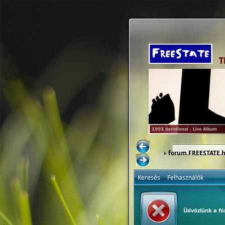
forum.FREESTATE.
Keresés
Felhasználók
Üdvözlünk a f