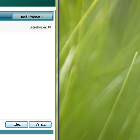
Beállítások
Létrehozva:
#1