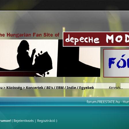
hu
>
Közösség
>
Koncertek / 80's / EBM / Indie / Egyebek
forum.FREESTATE.hu - H
órumon!
(
Bejelentkezés
|
Regisztráció
)