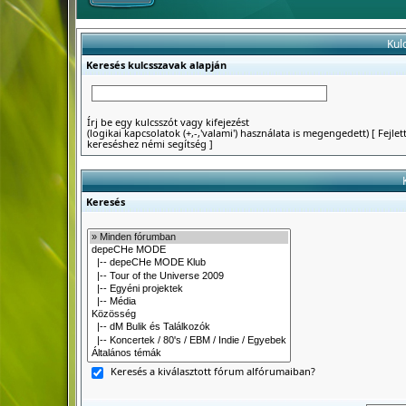
Kul
Keresés kulcsszavak alapján
Írj be egy kulcsszót vagy kifejezést
(logikai kapcsolatok (+,-,'valami') használata is megengedett)
[
Fejlet
kereséshez némi segítség
]
Keresés
Keresés a kiválasztott fórum alfórumaiban?