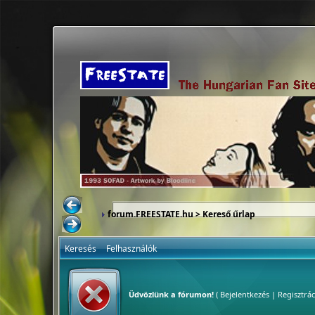
forum.FREESTATE.hu
> Kereső űrlap
Keresés
Felhasználók
Üdvözlünk a fórumon!
(
Bejelentkezés
|
Regisztrác