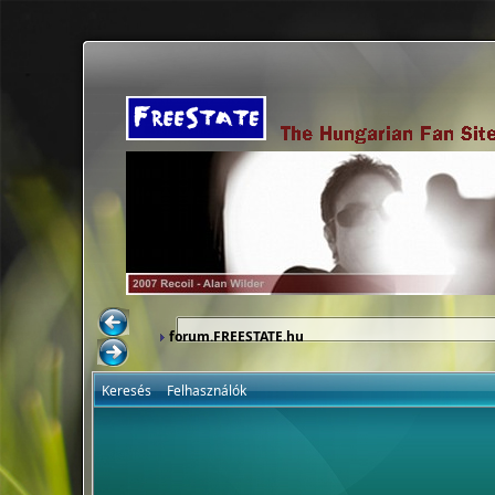
forum.FREESTATE.hu
Keresés
Felhasználók