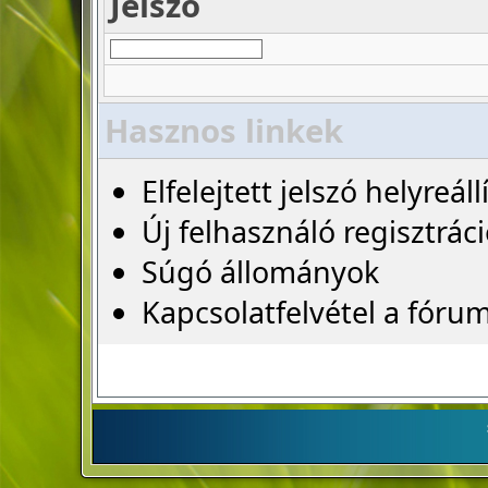
Jelszó
Hasznos linkek
Elfelejtett jelszó helyreáll
Új felhasználó regisztrác
Súgó állományok
Kapcsolatfelvétel a fóru