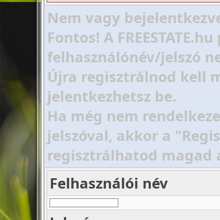
Nem vagy bejelentkezve!
Fontos! A FREESTATE.hu 
felhasználónév/jelszó ne
Újra regisztrálnod kell
jelentkezhetsz be.
Ha még nem rendelkezel 
jelszóval, akkor a "Regi
regisztrálhatod magad 
Felhasználói név