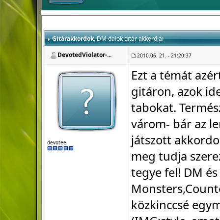
Gitárakkordok
, DM dalok gitár akkordjai
DevotedViolator-...
2010.06. 21. - 21:20:37
Ezt a témát azér
gitáron, azok ide
tabokat. Termés
várom- bár az le
játszott akkord
devotee
meg tudja szerez
tegye fel! DM é
Monsters,Counter
közkinccsé egym