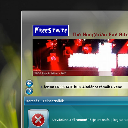
forum.FREESTATE.hu
>
Általános témák
>
Zene
Keresés
Felhasználók
Üdvözlünk a fórumon!
(
Bejelentkezés
|
Regisztrác