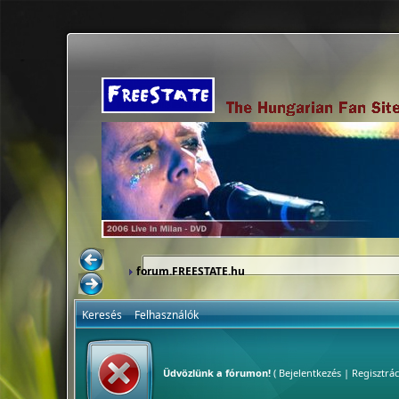
forum.FREESTATE.hu
Keresés
Felhasználók
Üdvözlünk a fórumon!
(
Bejelentkezés
|
Regisztrác