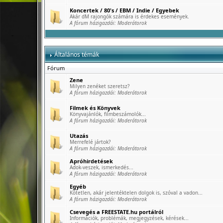
Koncertek / 80's / EBM / Indie / Egyebek
Akár dM rajongók számára is érdekes események.
A fórum házigazdái:
Moderátorok
Általános témák
Fórum
Zene
Milyen zenéket szeretsz?
A fórum házigazdái:
Moderátorok
Filmek és Könyvek
Könyvajánlók, filmbeszámolók...
A fórum házigazdái:
Moderátorok
Utazás
Merrefelé jártok?
A fórum házigazdái:
Moderátorok
Apróhirdetések
Adok-veszek, ismerkedés...
A fórum házigazdái:
Moderátorok
Egyéb
Kötetlen, akár jelentéktelen dolgok is, szóval a vadon...
A fórum házigazdái:
Moderátorok
Csevegés a FREESTATE.hu portálról
Információk, problémák, megjegyzések, kérések...