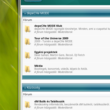
depeCHe MODE
Fórum
depeCHe MODE Klub
depeCHe MODE rajongók törzshelye. Minden, ami a csapattal k
A fórum házigazdái:
Moderátorok
Tour of the Universe 2009
2009 - Turnén a depeCHe MODE.
A fórum házigazdái:
Moderátorok
Egyéni projektek
Dave Gahan, Martin Gore, Recoil, DJ Fletch
A fórum házigazdái:
Moderátorok
Média
Bootlegek, koncertek, videók, képek és fotók.
A fórum házigazdái:
Moderátorok
Közösség
Fórum
dM Bulik és Találkozók
Rendezvény információk, beszámolók dM bulikról, találkozókról.
A fórum házigazdái:
Moderátorok