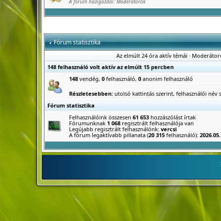
A fórum házigazdái:
Moderátorok
Fórum statisztika
Az elmúlt 24 óra aktív témái
·
Moderátor
148 felhasználó volt aktív az elmúlt 15 percben
148
vendég,
0
felhasználó,
0
anonim felhasználó
Részletesebben:
utolsó kattintás szerint
,
felhasználói név s
Fórum statisztika
Felhasználóink összesen
61 653
hozzászólást írtak
Fórumunknak
1 068
regisztrált felhasználója van
Legújabb regisztrált felhasználónk:
vercsi
A fórum legaktívabb pillanata (
20 315
felhasználó):
2026.05.