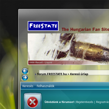
forum.FREESTATE.hu
> Kereső űrlap
Keresés
Felhasználók
Üdvözlünk a fórumon!
(
Bejelentkezés
|
Regisztrác