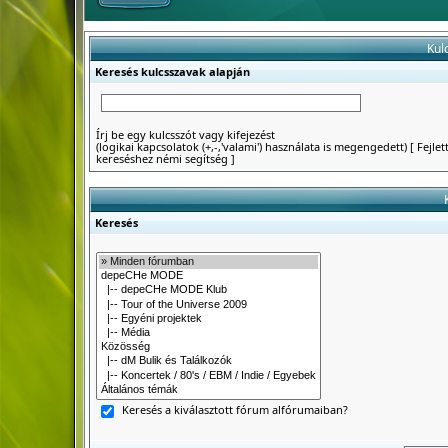
Kul
Keresés kulcsszavak alapján
Írj be egy kulcsszót vagy kifejezést
(logikai kapcsolatok (+,-,'valami') használata is megengedett)
[
Fejlet
kereséshez némi segítség
]
Keresés
Keresés a kiválasztott fórum alfórumaiban?