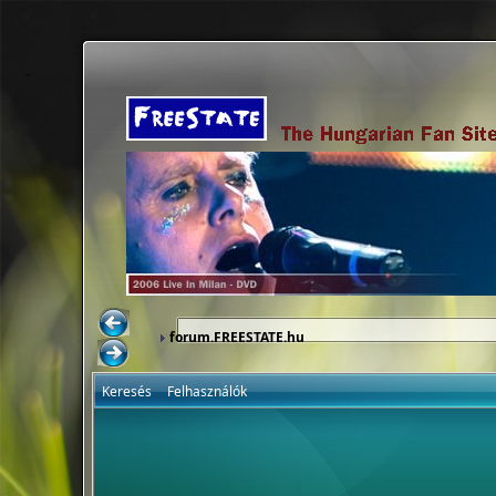
forum.FREESTATE.hu
Keresés
Felhasználók