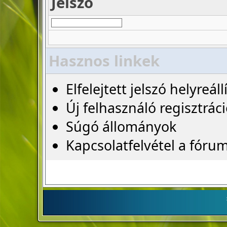
Jelszó
Hasznos linkek
Elfelejtett jelszó helyreáll
Új felhasználó regisztrác
Súgó állományok
Kapcsolatfelvétel a fóru