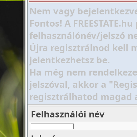
Nem vagy bejelentkezve!
Fontos! A FREESTATE.hu 
felhasználónév/jelszó ne
Újra regisztrálnod kell
jelentkezhetsz be.
Ha még nem rendelkezel 
jelszóval, akkor a "Regi
regisztrálhatod magad 
Felhasználói név