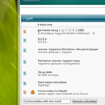
Egyéb
A téma címe
A Fekete Sereg :)
1
2
3
» 2400
Ki itt belépsz, hagyj fel minden reménnyel... :D
B.Ú.É.K.
B.Ú.É.K.
скачать торренты бесплатно +без регистрации
скачать фильмы с торрент
бесплатно скачать торрент игры
торренты фильмы на megashara
Társas Játék
Az HBO sorozata
Dave Gahan tetoválásai
Segítség!!
Forum.index.hu Helyett
amikor éppen nem működik az ős fórum