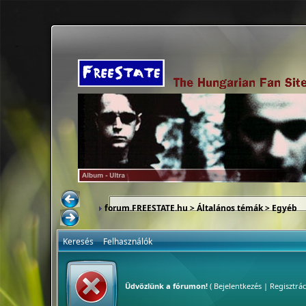
forum.FREESTATE.hu
>
Általános témák
>
Egyéb
Keresés
Felhasználók
Üdvözlünk a fórumon!
(
Bejelentkezés
|
Regisztrác