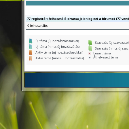
77 regisztrált felhasználó olvassa jelenleg ezt a fórumot (77 ven
0 felhasználó:
Új téma (új hozzászólásokkal)
Szavazás (új szavazatok
Új téma (nincs új hozzászólás)
Szavazás (nincs új szav
Aktív téma (új hozzászólásokkal)
Lezárt téma
Áthelyezett téma
Aktív téma (nincs új hozzászólás)