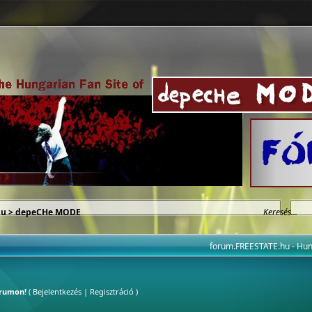
hu
>
depeCHe MODE
forum.FREESTATE.hu - H
órumon!
(
Bejelentkezés
|
Regisztráció
)