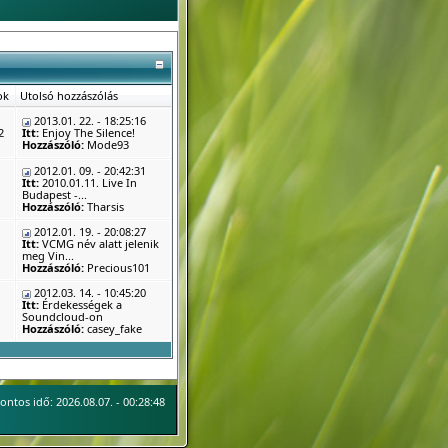
ok
Utolsó hozzászólás
2013.01. 22. - 18:25:16
2
Itt:
Enjoy The Silence!
Hozzászóló:
Mode93
2012.01. 09. - 20:42:31
Itt:
2010.01.11. Live In
Budapest -...
Hozzászóló:
Tharsis
2012.01. 19. - 20:08:27
Itt:
VCMG név alatt jelenik
meg Vin...
Hozzászóló:
Precious101
2012.03. 14. - 10:45:20
Itt:
Érdekességek a
Soundcloud-on
Hozzászóló:
casey_fake
ontos idő: 2026.08.07. - 00:28:48