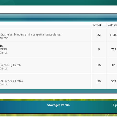
Témák
Válasz
rzshelye. Minden, ami a csapattal kapcsolatos.
22
11 33
átorok
009
 MODE.
9
779
átorok
Recoil, DJ Fletch
10
85
átorok
ók, képek és fotók.
30
569
átorok
Szöveges verzió
A p