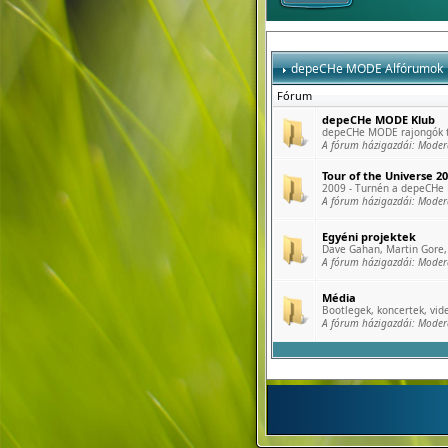
depeCHe MODE Alfórumok
Fórum
depeCHe MODE Klub
depeCHe MODE rajongók tö
A fórum házigazdái:
Moder
Tour of the Universe 2
2009 - Turnén a depeCHe
A fórum házigazdái:
Moder
Egyéni projektek
Dave Gahan, Martin Gore, 
A fórum házigazdái:
Moder
Média
Bootlegek, koncertek, vide
A fórum házigazdái:
Moder