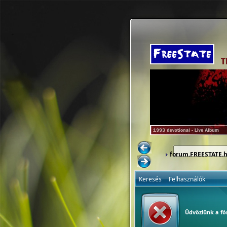
forum.FREESTATE.
Keresés
Felhasználók
Üdvözlünk a f