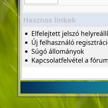
Hasznos linkek
Elfelejtett jelszó helyreáll
Új felhasználó regisztrác
Súgó állományok
Kapcsolatfelvétel a fóru