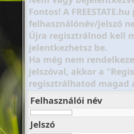
Fontos! A FREESTATE.hu 
felhasználónév/jelszó ne
Újra regisztrálnod kell
jelentkezhetsz be.
Ha még nem rendelkezel 
jelszóval, akkor a "Regi
regisztrálhatod magad 
Felhasználói név
Jelszó