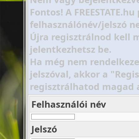
Fontos! A FREESTATE.hu 
felhasználónév/jelszó ne
Újra regisztrálnod kell
jelentkezhetsz be.
Ha még nem rendelkezel 
jelszóval, akkor a "Regi
regisztrálhatod magad 
Felhasználói név
Jelszó