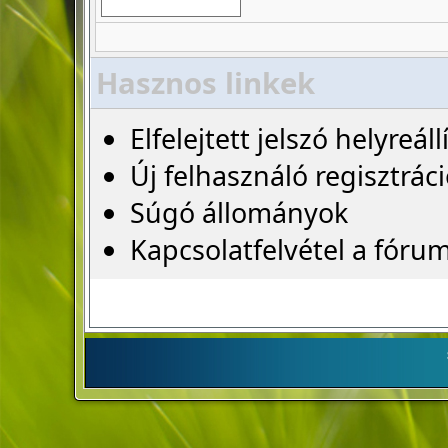
Hasznos linkek
Elfelejtett jelszó helyreáll
Új felhasználó regisztrác
Súgó állományok
Kapcsolatfelvétel a fóru