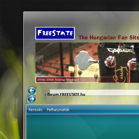
forum.FREESTATE.hu
Keresés
Felhasználók