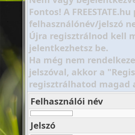
Fontos! A FREESTATE.hu 
felhasználónév/jelszó ne
Újra regisztrálnod kell
jelentkezhetsz be.
Ha még nem rendelkezel 
jelszóval, akkor a "Regi
regisztrálhatod magad 
Felhasználói név
Jelszó