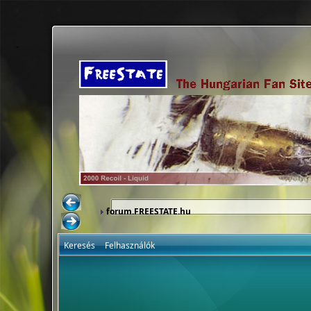
forum.FREESTATE.hu
Keresés
Felhasználók