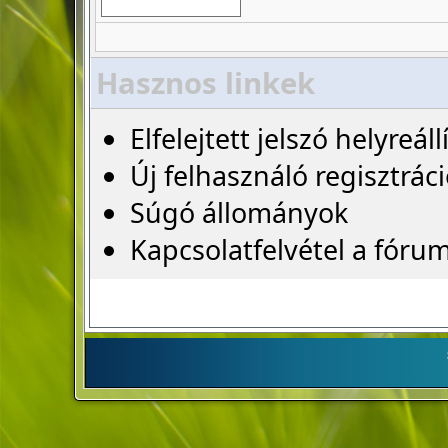
Hasznos linkek
Elfelejtett jelszó helyreáll
Új felhasználó regisztrác
Súgó állományok
Kapcsolatfelvétel a fóru