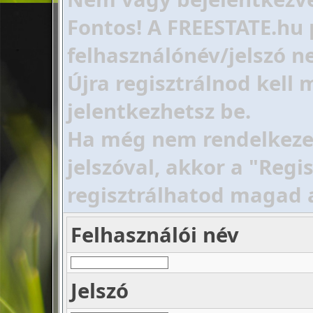
Fontos! A FREESTATE.hu 
felhasználónév/jelszó ne
Újra regisztrálnod kell
jelentkezhetsz be.
Ha még nem rendelkezel 
jelszóval, akkor a "Regi
regisztrálhatod magad 
Felhasználói név
Jelszó