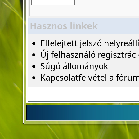
Hasznos linkek
Elfelejtett jelszó helyreáll
Új felhasználó regisztrác
Súgó állományok
Kapcsolatfelvétel a fóru