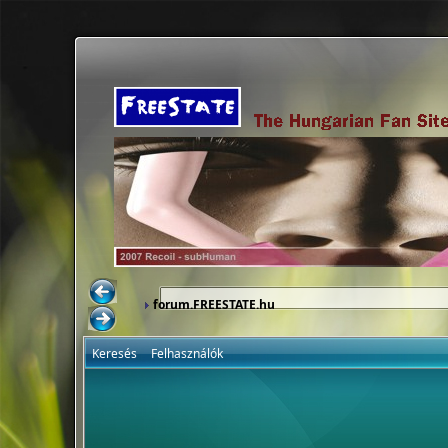
forum.FREESTATE.hu
Keresés
Felhasználók