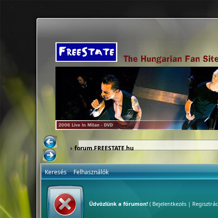
forum.FREESTATE.hu
Keresés
Felhasználók
Üdvözlünk a fórumon!
(
Bejelentkezés
|
Regisztrác