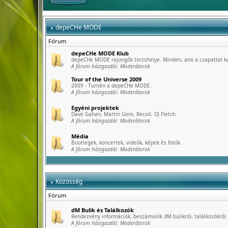
depeCHe MODE
Fórum
depeCHe MODE Klub
depeCHe MODE rajongók törzshelye. Minden, ami a csapattal k
A fórum házigazdái:
Moderátorok
Tour of the Universe 2009
2009 - Turnén a depeCHe MODE.
A fórum házigazdái:
Moderátorok
Egyéni projektek
Dave Gahan, Martin Gore, Recoil, DJ Fletch
A fórum házigazdái:
Moderátorok
Média
Bootlegek, koncertek, videók, képek és fotók.
A fórum házigazdái:
Moderátorok
Közösség
Fórum
dM Bulik és Találkozók
Rendezvény információk, beszámolók dM bulikról, találkozókról.
A fórum házigazdái:
Moderátorok