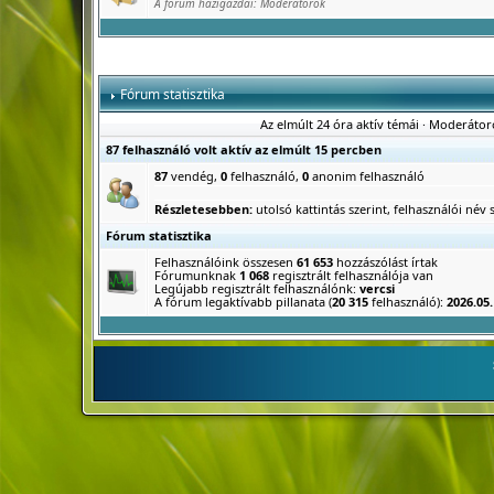
A fórum házigazdái:
Moderátorok
Fórum statisztika
Az elmúlt 24 óra aktív témái
·
Moderátor
87 felhasználó volt aktív az elmúlt 15 percben
87
vendég,
0
felhasználó,
0
anonim felhasználó
Részletesebben:
utolsó kattintás szerint
,
felhasználói név s
Fórum statisztika
Felhasználóink összesen
61 653
hozzászólást írtak
Fórumunknak
1 068
regisztrált felhasználója van
Legújabb regisztrált felhasználónk:
vercsi
A fórum legaktívabb pillanata (
20 315
felhasználó):
2026.05.