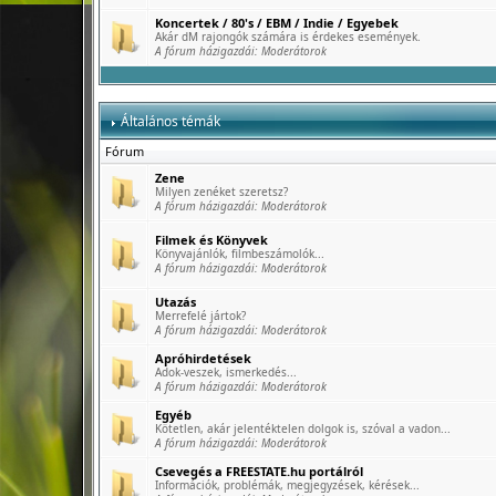
Koncertek / 80's / EBM / Indie / Egyebek
Akár dM rajongók számára is érdekes események.
A fórum házigazdái:
Moderátorok
Általános témák
Fórum
Zene
Milyen zenéket szeretsz?
A fórum házigazdái:
Moderátorok
Filmek és Könyvek
Könyvajánlók, filmbeszámolók...
A fórum házigazdái:
Moderátorok
Utazás
Merrefelé jártok?
A fórum házigazdái:
Moderátorok
Apróhirdetések
Adok-veszek, ismerkedés...
A fórum házigazdái:
Moderátorok
Egyéb
Kötetlen, akár jelentéktelen dolgok is, szóval a vadon...
A fórum házigazdái:
Moderátorok
Csevegés a FREESTATE.hu portálról
Információk, problémák, megjegyzések, kérések...