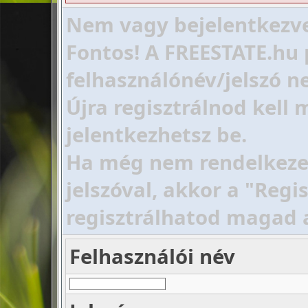
Nem vagy bejelentkezve!
Fontos! A FREESTATE.hu 
felhasználónév/jelszó ne
Újra regisztrálnod kell
jelentkezhetsz be.
Ha még nem rendelkezel 
jelszóval, akkor a "Regi
regisztrálhatod magad 
Felhasználói név