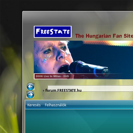
forum.FREESTATE.hu
Keresés
Felhasználók