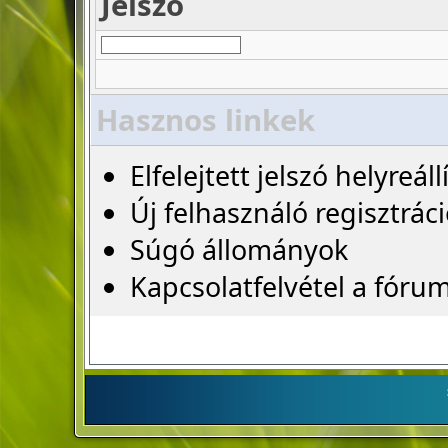
Jelszó
Hasznos linkek
Elfelejtett jelszó helyreáll
Új felhasználó regisztrác
Súgó állományok
Kapcsolatfelvétel a fóru